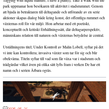
Tagging with liquid manure, I have a plan(t), Take a walk with the
park uppmanar hon besökaren till aktivitet i stadsrummet. Genom
att bjuda in betraktaren till deltagande och utförande av en serie
aktioner skapas dialog både kring konst, det offentliga rummet och
växternas roll för vår miljö. Hon arbetar med ett poetiskt,
konceptuellt och kritiskt förhållningssätt, där deltagarperspektiv,
människans relation till naturen och växternas betydelse är central.
Utställningens titel; Under Kontroll av Malin Lobell, syftar på det
vi inte kan kontrollera; invasiva växter som tar för sig och blir
obekväma. Titeln syftar till vad som får växa var i stadsrum och
trädgårdar vilket även på olika sätt lyfts fram i verken De har ett
namn och i serien Ätbara ogräs.
2026-06-24