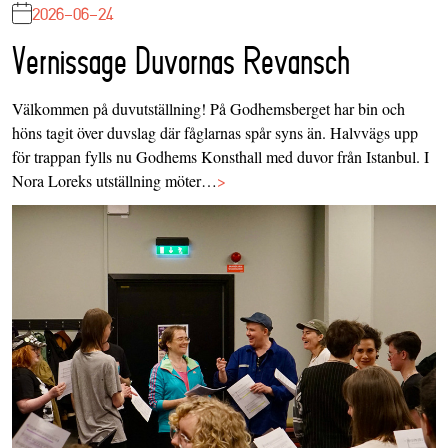
2026-06-24
Vernissage Duvornas Revansch
Välkommen på duvutställning! På Godhemsberget har bin och
höns tagit över duvslag där fåglarnas spår syns än. Halvvägs upp
för trappan fylls nu Godhems Konsthall med duvor från Istanbul. I
Nora Loreks utställning möter…
>