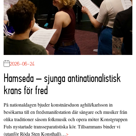
2026-06-24
Hamseda – sjunga antinationalistisk
krans för fred
På nationaldagen bjuder konstnärsduon aghili/karlsson in
besökarna till en fredsmanifestation där sångare och musiker från
olika traditioner såsom folkmusik och opera möter Konstgruppen
Fuls nystartade transseparatistiska kör. Tillsammans binder vi
(utanför Röda Sten Konsthall)…
>