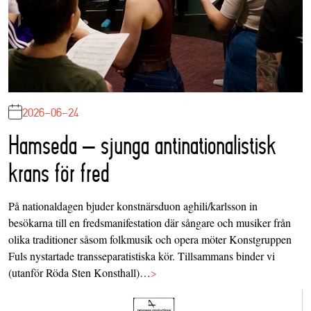
2026-06-24
Hamseda – sjunga antinationalistisk
krans för fred
På nationaldagen bjuder konstnärsduon aghili/karlsson in
besökarna till en fredsmanifestation där sångare och musiker från
olika traditioner såsom folkmusik och opera möter Konstgruppen
Fuls nystartade transseparatistiska kör. Tillsammans binder vi
(utanför Röda Sten Konsthall)…
>