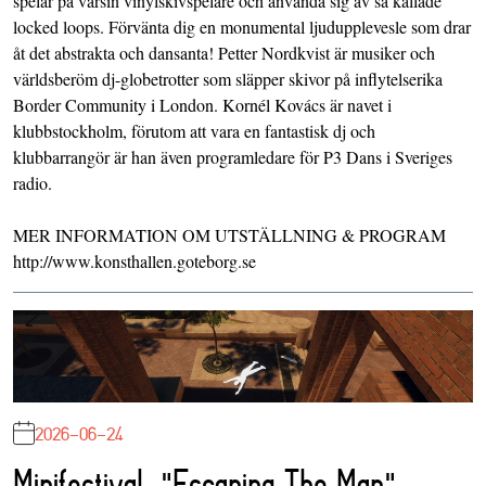
spelar på varsin vinylskivspelare och använda sig av så kallade
locked loops. Förvänta dig en monumental ljudupplevesle som drar
åt det abstrakta och dansanta! Petter Nordkvist är musiker och
världsberöm dj-globetrotter som släpper skivor på inflytelserika
Border Community i London. Kornél Kovács är navet i
klubbstockholm, förutom att vara en fantastisk dj och
klubbarrangör är han även programledare för P3 Dans i Sveriges
radio.
MER INFORMATION OM UTSTÄLLNING & PROGRAM
http://www.konsthallen.goteborg.se
2026-06-24
Minifestival: "Escaping The Map"