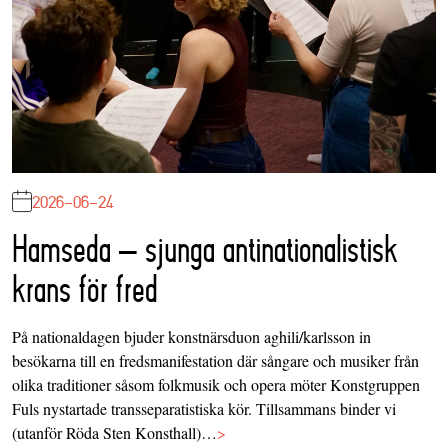
2026-06-24
Hamseda – sjunga antinationalistisk
krans för fred
På nationaldagen bjuder konstnärsduon aghili/karlsson in
besökarna till en fredsmanifestation där sångare och musiker från
olika traditioner såsom folkmusik och opera möter Konstgruppen
Fuls nystartade transseparatistiska kör. Tillsammans binder vi
(utanför Röda Sten Konsthall)…
>