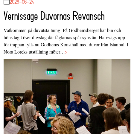
2026-06-24
Vernissage Duvornas Revansch
Välkommen på duvutställning! På Godhemsberget har bin och
höns tagit över duvslag där fåglarnas spår syns än. Halvvägs upp
för trappan fylls nu Godhems Konsthall med duvor från Istanbul. I
Nora Loreks utställning möter…
>