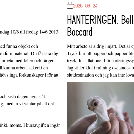
2026-06-24
HANTERINGEN, Bell
Boccard
dag 10/6 till fredag 14/6 2013.
Mitt arbete är aldrig linjärt. Det är c
med funna objekt och
Tryck blir till papper och papper blir
m formmaterial. Du får lära dig
tryck. Installationer blir sorteringss
 arbeta med folier och färger.
Jag sätter klot i rullning ovetandes
ll kunna arbeta säkert i en
slutdestination och jag kan inte lo
hövs inga förkunskaper i för att
och sista dagen ägnas åt
g, medan vi väntar på att det
inkl. moms. I kursavgiften ingår