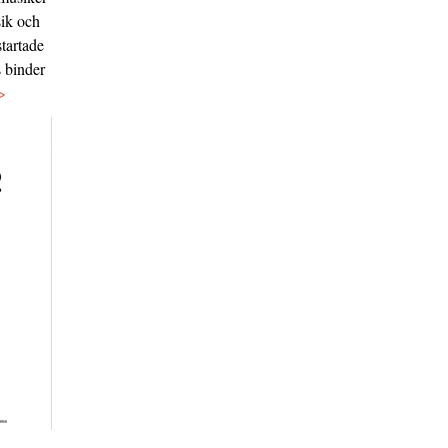
sik och
tartade
s binder
>