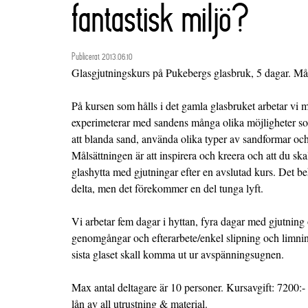
fantastisk miljö?
Publicerat 2013.06.10
Glasgjutningskurs på Pukebergs glasbruk, 5 dagar. Mån
På kursen som hålls i det gamla glasbruket arbetar vi 
experimeterar med sandens många olika möjligheter so
att blanda sand, använda olika typer av sandformar och
Målsättningen är att inspirera och kreera och att du ska
glashytta med gjutningar efter en avslutad kurs. Det be
delta, men det förekommer en del tunga lyft.
Vi arbetar fem dagar i hyttan, fyra dagar med gjutning 
genomgångar och efterarbete/enkel slipning och limnin
sista glaset skall komma ut ur avspänningsugnen.
Max antal deltagare är 10 personer. Kursavgift: 7200:- 
lån av all utrustning & material.