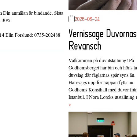
m Din anmälan är bindande. Sista
2026-06-24
 30/5.
Vernissage Duvornas
614 Elin Forslund: 0735-202488
Revansch
Välkommen på duvutställning! På
Godhemsberget har bin och höns tag
duvslag där fåglarnas spår syns än.
Halvvägs upp för trappan fylls nu
Godhems Konsthall med duvor frå
Istanbul. I Nora Loreks utställnin
>