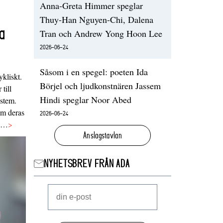
Anna-Greta Himmer speglar
Thuy-Han Nguyen-Chi, Dalena
a
Tran och Andrew Yong Hoon Lee
2026-06-24
Såsom i en spegel: poeten Ida
ykliskt.
Börjel och ljudkonstnären Jassem
 till
Hindi speglar Noor Abed
ystem.
 om deras
2026-06-24
va…
>
Anslagstavlan
NYHETSBREV FRÅN ADA