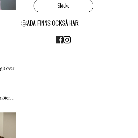
Skicka
ADA FINNS OCKSÅ HÄR
it över
n
g möter…