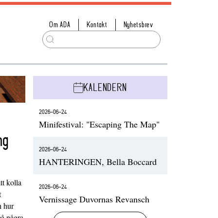
Om ADA
Kontakt
Nyhetsbrev
KALENDERN
2026-06-24
Minifestival: "Escaping The Map"
ng
2026-06-24
HANTERINGEN, Bella Boccard
t kolla
2026-06-24
t
Vernissage Duvornas Revansch
h hur
på några