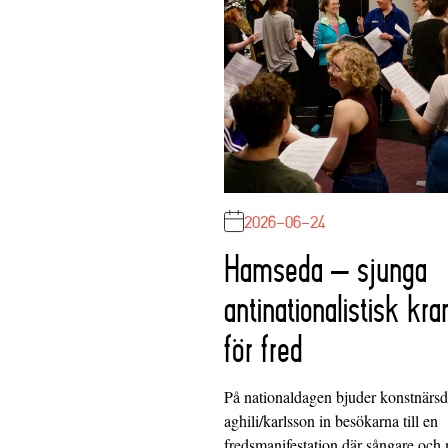
2026-06-24
Hamseda – sjunga
antinationalistisk kra
för fred
På nationaldagen bjuder konstnärs
aghili/karlsson in besökarna till en
fredsmanifestation där sångare och