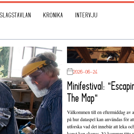
SLAGSTAVLAN
KRÖNIKA
INTERVJU
2026-06-24
Minifestival: "Escapi
The Map"
Välkommen till en eftermiddag av at
på hur dataspel kan användas för at
utforska vad det innebär att leka oc
konst kan skapas. Vi kommer titta 