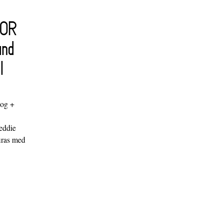
FOR
and
l
log +
"
eddie
iras med