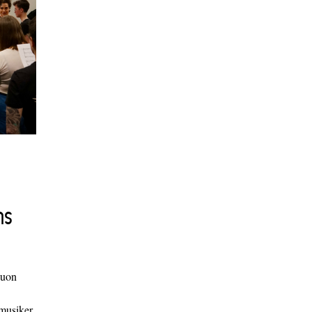
ns
duon
 musiker