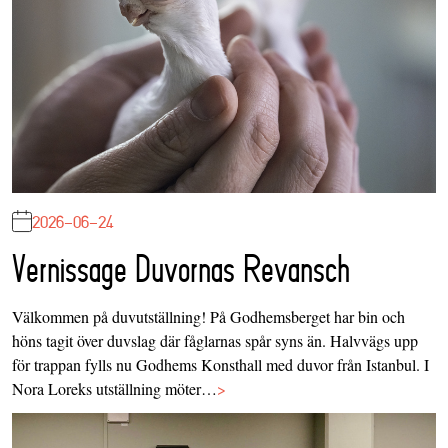
2026-06-24
Vernissage Duvornas Revansch
Välkommen på duvutställning! På Godhemsberget har bin och
höns tagit över duvslag där fåglarnas spår syns än. Halvvägs upp
för trappan fylls nu Godhems Konsthall med duvor från Istanbul. I
Nora Loreks utställning möter…
>