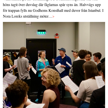
höns tagit över duvslag där fåglarnas spår syns än. Halvvägs upp
för trappan fylls nu Godhems Konsthall med duvor från Istanbul. I
Nora Loreks utställning möter…
>