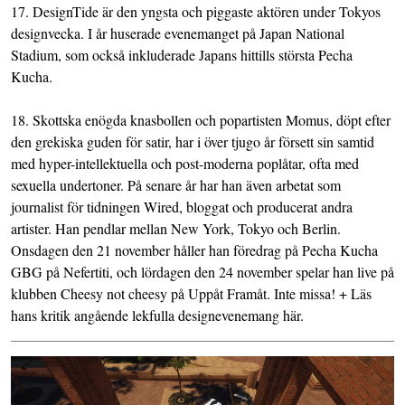
17.
DesignTide
är den yngsta och piggaste aktören under Tokyos
designvecka. I år huserade evenemanget på Japan National
Stadium, som också inkluderade Japans hittills största Pecha
Kucha.
18. Skottska enögda knasbollen och popartisten
Momus
, döpt efter
den grekiska guden för satir, har i över tjugo år försett sin samtid
med hyper-intellektuella och post-moderna poplåtar, ofta med
sexuella undertoner. På senare år har han även arbetat som
journalist för tidningen Wired, bloggat och producerat andra
artister. Han pendlar mellan New York, Tokyo och Berlin.
Onsdagen den 21 november håller han föredrag på
Pecha Kucha
GBG
på Nefertiti, och lördagen den 24 november spelar han live på
klubben
Cheesy not cheesy
på Uppåt Framåt. Inte missa! + Läs
hans kritik angående lekfulla designevenemang
här
.