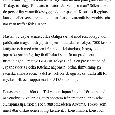
Tisdag, torsdag. Tomaato, tomatoo. Ja, vad gör man? Söker tröst i
de personligt varumärkesbyggande utropen på Kastrups flygplats,
kanske, eller vetskapen om att man har en vattentät isbrytarhistoria
när man träffar folk i Japan.
Nästan tre dagar senare, efter otaliga samtal med resebolaget och
påbörjade magsår, når jag äntligen mitt älskade Tokyo, 7000 kronor
fattigare och med minnen från både Helsingfors, Nagoya och
japanska snabbtåg. Jag är tillbaka i stan för att producera
utställningen
Creative GBG in Tokyo
1, hålla en presentation på
Japans största
Pecha Kucha
2 någonsin, ordna filmvisning på
svenska ambassaden, ta del av Tokyos designvecka, träffa allt för
mycket folk och rapportera för ADAs räkning.
Eftersom allt du hört om Tokyo och Japan är sant (förutom att det
är
svindyrt
3), väljer jag att rapportera från tre mer eller mindre
slumpmässiga möten i och runt stadsdelen Aoyama, Tokyo, som
innefattar diskussioner kring kreativitet, konsumtion, konst och