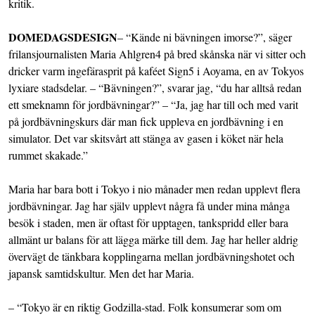
kritik.
DOMEDAGSDESIGN
– “Kände ni bävningen imorse?”, säger
frilansjournalisten
Maria Ahlgren
4 på bred skånska när vi sitter och
dricker varm ingefärasprit på kaféet
Sign
5 i Aoyama, en av Tokyos
lyxiare stadsdelar. – “Bävningen?”, svarar jag, “du har alltså redan
ett smeknamn för jordbävningar?” – “Ja, jag har till och med varit
på jordbävningskurs där man fick uppleva en jordbävning i en
simulator. Det var skitsvårt att stänga av gasen i köket när hela
rummet skakade.”
Maria har bara bott i Tokyo i nio månader men redan upplevt flera
jordbävningar. Jag har själv upplevt några få under mina många
besök i staden, men är oftast för upptagen, tankspridd eller bara
allmänt ur balans för att lägga märke till dem. Jag har heller aldrig
övervägt de tänkbara kopplingarna mellan jordbävningshotet och
japansk samtidskultur. Men det har Maria.
– “Tokyo är en riktig Godzilla-stad. Folk konsumerar som om