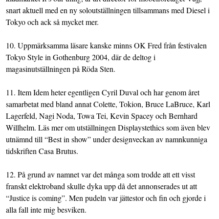
snart aktuell med en ny soloutställningen tillsammans med Diesel i
Tokyo och ack så mycket mer.
10. Uppmärksamma läsare kanske minns OK Fred från festivalen
Tokyo Style in Gothenburg 2004, där de deltog i
magasinutställningen på Röda Sten.
11.
Item Idem
heter egentligen Cyril Duval och har genom året
samarbetat med bland annat Colette, Tokion, Bruce LaBruce, Karl
Lagerfeld, Nagi Noda, Towa Tei, Kevin Spacey och Bernhard
Willhelm. Läs mer om utställningen
Displaystethics
som även blev
utnämnd till “Best in show” under designveckan av namnkunniga
tidskriften Casa Brutus.
12. På grund av namnet var det många som trodde att ett visst
franskt elektroband skulle dyka upp då det annonserades ut att
“Justice is coming”. Men pudeln var jättestor och fin och gjorde i
alla fall inte mig besviken.