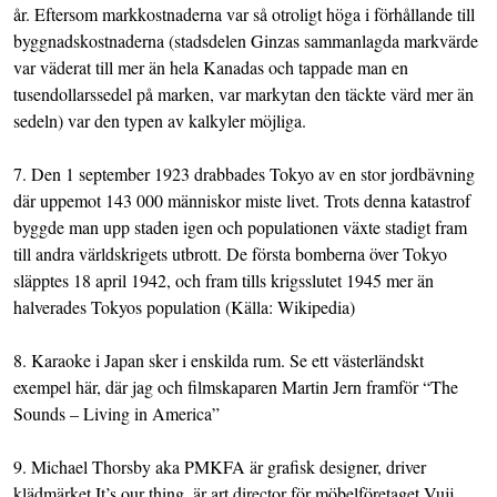
år. Eftersom markkostnaderna var så otroligt höga i förhållande till
byggnadskostnaderna (stadsdelen Ginzas sammanlagda markvärde
var väderat till mer än hela Kanadas och tappade man en
tusendollarssedel på marken, var markytan den täckte värd mer än
sedeln) var den typen av kalkyler möjliga.
7. Den 1 september 1923 drabbades Tokyo av en stor jordbävning
där uppemot 143 000 människor miste livet. Trots denna katastrof
byggde man upp staden igen och populationen växte stadigt fram
till andra världskrigets utbrott. De första bomberna över Tokyo
släpptes 18 april 1942, och fram tills krigsslutet 1945 mer än
halverades Tokyos population (Källa: Wikipedia)
8. Karaoke i Japan sker i enskilda rum. Se ett västerländskt
exempel
här
, där jag och filmskaparen Martin Jern framför “The
Sounds – Living in America”
9. Michael Thorsby aka
PMKFA
är grafisk designer, driver
klädmärket It’s our thing, är art director för möbelföretaget
Vujj
,