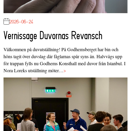
2026-06-24
Vernissage Duvornas Revansch
Välkommen på duvutställning! På Godhemsberget har bin och
höns tagit över duvslag där fåglarnas spår syns än. Halvvägs upp
för trappan fylls nu Godhems Konsthall med duvor från Istanbul. I
Nora Loreks utställning möter…
>