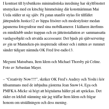
I kontrast till lyxbutikens minimalistiska inredning har skyltfönstret
utsmyckas med en kitschig himmelsäng där konstnärinnan Mai
Ueda ställer ut sig själv. På gatan utanför stylas för tillfället
jättepudeln
Justice
12 av hippa frisörer och modestylister medan
japanerna fotograferar med sina mobilkameror. I källaren återfinns
en miniklubb under trappan och en jätteinstallation av sammansatta
vardagsobjekt och utvalda accessoarer. Det bjuds på självservering
av gin ur Manneken-pis inspirerade sifoner och i mitten av rummet
sänder tidigare nämnda
OK Fred live-radio
13.
Megumi Matsubara, Item Idem och Michael Thorsby på Celine.
Foto av Sebastian Mayer.
– “Creativity Now!!!!”, skriker OK Fred’s Audrey och Yoshi i kör
tillsammans med de inbjudna gästerna
Jean Snow
14, Ega och
PMFKA-Micke så högt att högtalarna håller på att spräckas. Det
råder en lekfull stämning när jag träffar Item Idem och frågar
honom om utställningen och dess mening.