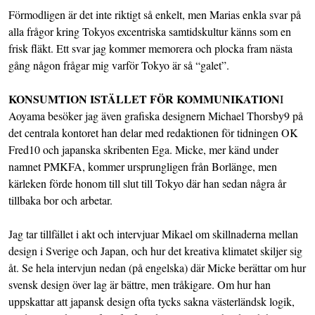
Förmodligen är det inte riktigt så enkelt, men Marias enkla svar på
alla frågor kring Tokyos excentriska samtidskultur känns som en
frisk fläkt. Ett svar jag kommer memorera och plocka fram nästa
gång någon frågar mig varför Tokyo är så “galet”.
KONSUMTION ISTÄLLET FÖR KOMMUNIKATION
I
Aoyama besöker jag även grafiska designern
Michael Thorsby
9 på
det centrala kontoret han delar med redaktionen för tidningen
OK
Fred
10 och japanska skribenten Ega. Micke, mer känd under
namnet PMKFA, kommer ursprungligen från Borlänge, men
kärleken förde honom till slut till Tokyo där han sedan några år
tillbaka bor och arbetar.
Jag tar tillfället i akt och intervjuar Mikael om skillnaderna mellan
design i Sverige och Japan, och hur det kreativa klimatet skiljer sig
åt. Se hela intervjun nedan (på engelska) där Micke berättar om hur
svensk design över lag är bättre, men tråkigare. Om hur han
uppskattar att japansk design ofta tycks sakna västerländsk logik,