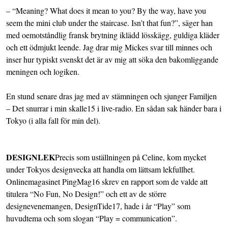
– “Meaning? What does it mean to you? By the way, have you
seem the mini club under the staircase. Isn’t that fun?”, säger han
med oemotståndlig fransk brytning iklädd lösskägg, guldiga kläder
och ett ödmjukt leende. Jag drar mig Mickes svar till minnes och
inser hur typiskt svenskt det är av mig att söka den bakomliggande
meningen och logiken.
En stund senare dras jag med av stämningen och sjunger
Familjen
– Det snurrar i min skalle
15 i live-radio. En sådan sak händer bara i
Tokyo (i alla fall för min del).
DESIGNLEK
Precis som uställningen på Celine, kom mycket
under Tokyos designvecka att handla om lättsam lekfullhet.
Onlinemagasinet
PingMag
16 skrev en rapport som de valde att
titulera “No Fun, No Design!” och ett av de större
designevenemangen,
DesignTide
17, hade i år “Play” som
huvudtema och som slogan “Play = communication”.