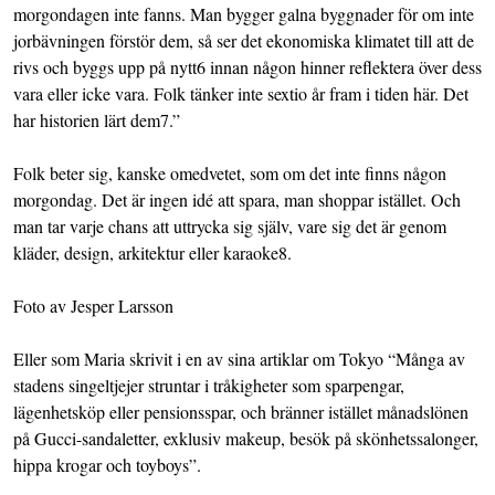
morgondagen inte fanns. Man bygger galna byggnader för om inte
jorbävningen förstör dem, så ser det ekonomiska klimatet till att de
rivs och byggs upp på nytt
6 innan någon hinner reflektera över dess
vara eller icke vara. Folk tänker inte sextio år fram i tiden här.
Det
har historien lärt dem
7.”
Folk beter sig, kanske omedvetet, som om det inte finns någon
morgondag. Det är ingen idé att spara, man shoppar istället. Och
man tar varje chans att uttrycka sig själv, vare sig det är genom
kläder, design, arkitektur eller
karaoke
8.
Foto av Jesper Larsson
Eller som Maria skrivit i en av sina artiklar om Tokyo “Många av
stadens singeltjejer struntar i tråkigheter som sparpengar,
lägenhetsköp eller pensionsspar, och bränner istället månadslönen
på Gucci-sandaletter, exklusiv makeup, besök på skönhetssalonger,
hippa krogar och toyboys”.