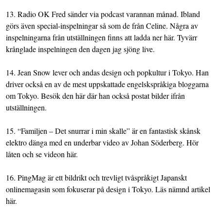
13. Radio OK Fred sänder via podcast varannan månad. Ibland
görs även special-inspelningar så som de från Celine. Några av
inspelningarna från utställningen finns att ladda ner
här
. Tyvärr
krånglade inspelningen den dagen jag sjöng live.
14. Jean Snow lever och andas design och popkultur i Tokyo. Han
driver också en av de mest uppskattade engelskspråkiga bloggarna
om Tokyo. Besök den
här
där han också postat
bilder ifrån
utställningen
.
15. “Familjen – Det snurrar i min skalle” är en fantastisk skånsk
elektro dänga med en underbar video av Johan Söderberg. Hör
låten och se videon
här
.
16. PingMag är ett bildrikt och trevligt tvåspråkigt Japanskt
onlinemagasin som fokuserar på design i Tokyo. Läs nämnd artikel
här
.