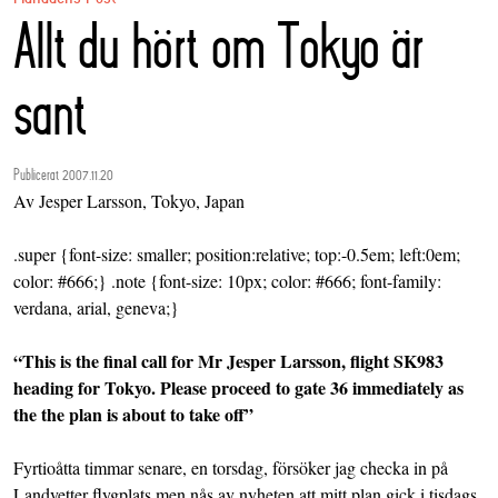
Allt du hört om Tokyo är
sant
Publicerat 2007.11.20
Av Jesper Larsson, Tokyo, Japan
.super {font-size: smaller; position:relative; top:-0.5em; left:0em;
color: #666;} .note {font-size: 10px; color: #666; font-family:
verdana, arial, geneva;}
“This is the final call for Mr Jesper Larsson, flight SK983
heading for Tokyo. Please proceed to gate 36 immediately as
the the plan is about to take off”
Fyrtioåtta timmar senare, en torsdag, försöker jag checka in på
Landvetter flygplats men nås av nyheten att mitt plan gick i tisdags.