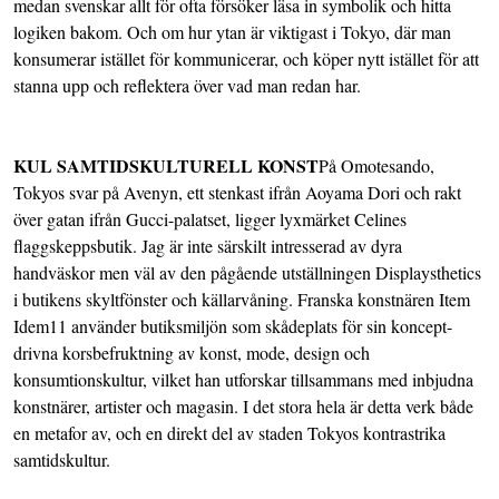
medan svenskar allt för ofta försöker läsa in symbolik och hitta
logiken bakom. Och om hur ytan är viktigast i Tokyo, där man
konsumerar istället för kommunicerar, och köper nytt istället för att
stanna upp och reflektera över vad man redan har.
KUL SAMTIDSKULTURELL KONST
På Omotesando,
Tokyos svar på Avenyn, ett stenkast ifrån Aoyama Dori och rakt
över gatan ifrån Gucci-palatset, ligger lyxmärket Celines
flaggskeppsbutik. Jag är inte särskilt intresserad av dyra
handväskor men väl av den pågående utställningen Displaysthetics
i butikens skyltfönster och källarvåning. Franska konstnären
Item
Idem
11 använder butiksmiljön som skådeplats för sin koncept-
drivna korsbefruktning av konst, mode, design och
konsumtionskultur, vilket han utforskar tillsammans med inbjudna
konstnärer, artister och magasin. I det stora hela är detta verk både
en metafor av, och en direkt del av staden Tokyos kontrastrika
samtidskultur.