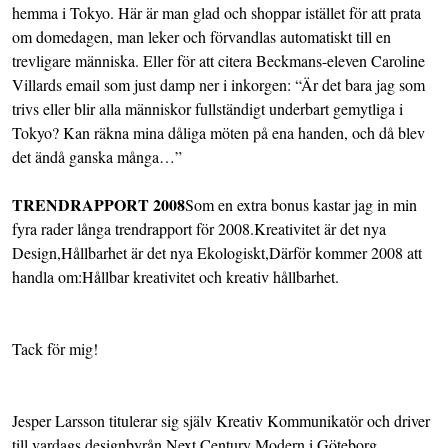
hemma i Tokyo. Här är man glad och shoppar istället för att prata
om domedagen, man leker och förvandlas automatiskt till en
trevligare människa. Eller för att citera Beckmans-eleven Caroline
Villards email som just damp ner i inkorgen: “Är det bara jag som
trivs eller blir alla människor fullständigt underbart gemytliga i
Tokyo? Kan räkna mina dåliga möten på ena handen, och då blev
det ändå ganska många…”
TRENDRAPPORT 2008
Som en extra bonus kastar jag in min
fyra rader långa trendrapport för 2008.Kreativitet är det nya
Design,Hållbarhet är det nya Ekologiskt,Därför kommer 2008 att
handla om:Hållbar kreativitet och kreativ hållbarhet.
Tack för mig!
Jesper Larsson titulerar sig själv Kreativ Kommunikatör och driver
till vardags designbyrån
Next Century Modern
i Göteborg