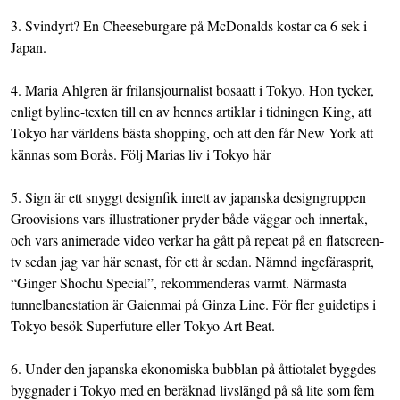
3. Svindyrt? En Cheeseburgare på McDonalds kostar ca 6 sek i
Japan.
4. Maria Ahlgren är frilansjournalist bosaatt i Tokyo. Hon tycker,
enligt byline-texten till en av hennes artiklar i tidningen King, att
Tokyo har världens bästa shopping, och att den får New York att
kännas som Borås. Följ Marias liv i Tokyo
här
5. Sign är ett snyggt designfik inrett av japanska designgruppen
Groovisions
vars illustrationer pryder både väggar och innertak,
och vars animerade video verkar ha gått på repeat på en flatscreen-
tv sedan jag var här senast, för ett år sedan. Nämnd ingefärasprit,
“Ginger Shochu Special”, rekommenderas varmt. Närmasta
tunnelbanestation är Gaienmai på Ginza Line. För fler guidetips i
Tokyo besök
Superfuture
eller
Tokyo Art Beat
.
6. Under den japanska ekonomiska bubblan på åttiotalet byggdes
byggnader i Tokyo med en beräknad livslängd på så lite som fem