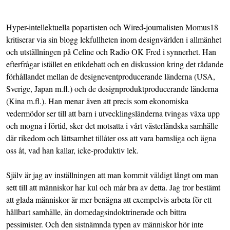
Hyper-intellektuella popartisten och Wired-journalisten
Momus
18
kritiserar via sin blogg lekfullheten inom designvärlden i allmänhet
och utställningen på Celine och Radio OK Fred i synnerhet. Han
efterfrågar istället en etikdebatt och en diskussion kring det rådande
förhållandet mellan de designeventproducerande länderna (USA,
Sverige, Japan m.fl.) och de designproduktproducerande länderna
(Kina m.fl.). Han menar även att precis som ekonomiska
vedermödor ser till att barn i utvecklingsländerna tvingas växa upp
och mogna i förtid, sker det motsatta i vårt västerländska samhälle
där rikedom och lättsamhet tillåter oss att vara barnsliga och ägna
oss åt, vad han kallar, icke-produktiv lek.
Själv är jag av inställningen att man kommit väldigt långt om man
sett till att människor har kul och mår bra av detta. Jag tror bestämt
att glada människor är mer benägna att exempelvis arbeta för ett
hållbart samhälle, än domedagsindoktrinerade och bittra
pessimister. Och den sistnämnda typen av människor hör inte