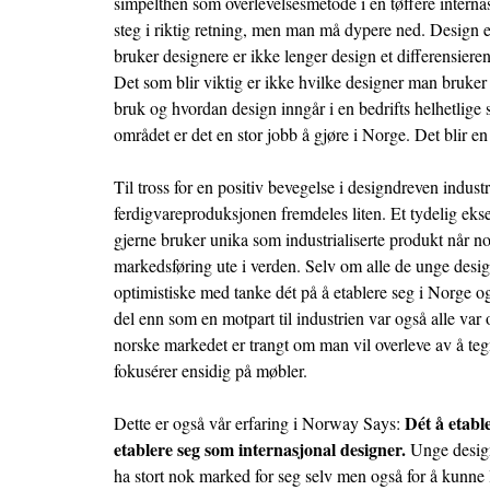
simpelthen som overlevelsesmetode i en tøffere interna
steg i riktig retning, men man må dypere ned. Design e
bruker designere er ikke lenger design et differensieren
Det som blir viktig er ikke hvilke designer man bruker
bruk og hvordan design inngår i en bedrifts helhetlige 
området er det en stor jobb å gjøre i Norge. Det blir e
Til tross for en positiv bevegelse i designdreven indust
ferdigvareproduksjonen fremdeles liten. Et tydelig eks
gjerne bruker unika som industrialiserte produkt når no
markedsføring ute i verden. Selv om alle de unge desi
optimistiske med tanke dét på å etablere seg i Norge o
del enn som en motpart til industrien var også alle var
norske markedet er trangt om man vil overleve av å te
fokusérer ensidig på møbler.
Dét å etabl
Dette er også vår erfaring i Norway Says:
etablere seg som internasjonal designer.
Unge design
ha stort nok marked for seg selv men også for å kunn