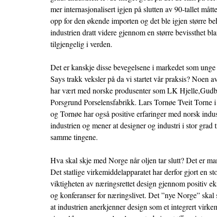
mer internasjonalisert igjen på slutten av 90-tallet måt
opp for den økende importen og det ble igjen større beh
industrien dratt videre gjennom en større bevissthet bl
tilgjengelig i verden.
Det er kanskje disse bevegelsene i markedet som ung
Says trakk veksler på da vi startet vår praksis? Noen a
har vært med norske produsenter som LK Hjelle,Gudb
Porsgrund Porselensfabrikk. Lars Tornøe
Tveit Torne
i
og Tornøe har også positive erfaringer med norsk indus
industrien og mener at designer og industri i stor grad
samme tingene.
Hva skal skje med Norge når oljen tar slutt? Det er man e
Det statlige virkemiddelapparatet har derfor gjort en 
viktigheten av næringsrettet design gjennom positiv ek
og konferanser for næringslivet. Det ”nye Norge” skal
at industrien anerkjenner design som et integrert virkemi