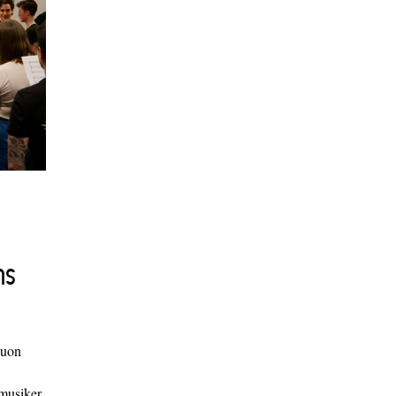
ns
duon
 musiker