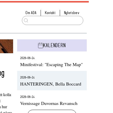
Om ADA
Kontakt
Nyhetsbrev
KALENDERN
2026-06-24
Minifestival: "Escaping The Map"
ng
2026-06-24
HANTERINGEN, Bella Boccard
t kolla
2026-06-24
t
Vernissage Duvornas Revansch
h hur
på några