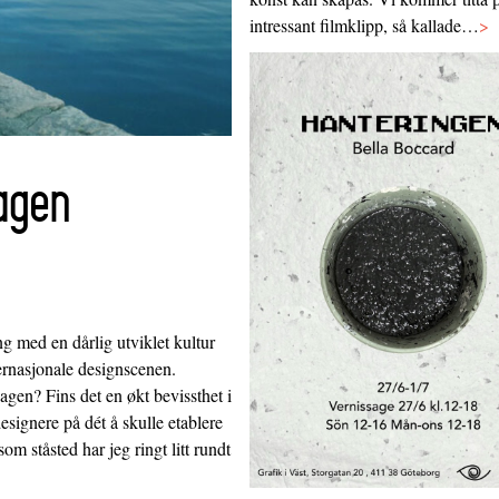
intressant filmklipp, så kallade…
>
agen
g med en dårlig utviklet kultur
ternasjonale designscenen.
agen? Fins det en økt bevissthet i
ignere på dét å skulle etablere
m ståsted har jeg ringt litt rundt