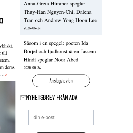
Anna-Greta Himmer speglar
Thuy-Han Nguyen-Chi, Dalena
a
Tran och Andrew Yong Hoon Lee
2026-06-24
Såsom i en spegel: poeten Ida
ykliskt.
Börjel och ljudkonstnären Jassem
 till
Hindi speglar Noor Abed
ystem.
 om deras
2026-06-24
va…
>
Anslagstavlan
NYHETSBREV FRÅN ADA