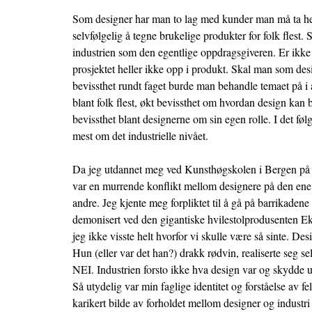
Som designer har man to lag med kunder man må ta he
selvfølgelig å tegne brukelige produkter for folk flest
industrien som den egentlige oppdragsgiveren. Er ikk
prosjektet heller ikke opp i produkt. Skal man som de
bevissthet rundt faget burde man behandle temaet på i a
blant folk flest, økt bevissthet om hvordan design kan 
bevissthet blant designerne om sin egen rolle. I det føl
mest om det industrielle nivået.
Da jeg utdannet meg ved Kunsthøgskolen i Bergen på slu
var en murrende konflikt mellom designere på den ene 
andre. Jeg kjente meg forpliktet til å gå på barrikadene
demonisert ved den gigantiske hvilestolprodusenten Ek
jeg ikke visste helt hvorfor vi skulle være så sinte. De
Hun (eller var det han?) drakk rødvin, realiserte seg sel
NEI. Industrien forsto ikke hva design var og skydde u
Så utydelig var min faglige identitet og forståelse av fe
karikert bilde av forholdet mellom designer og industri 