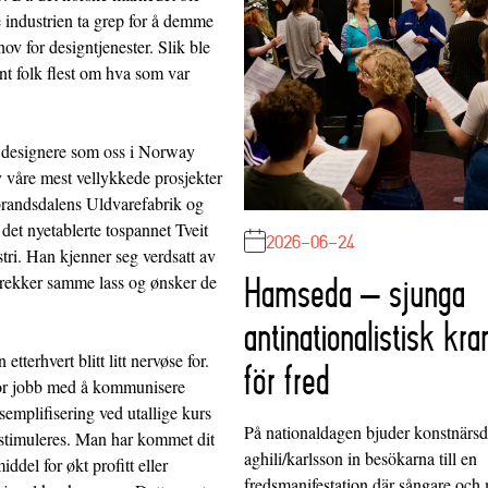
te industrien ta grep for å demme
ov for designtjenester. Slik ble
ant folk flest om hva som var
e designere som oss i Norway
v våre mest vellykkede prosjekter
randsdalens Uldvarefabrik og
 det nyetablerte tospannet Tveit
2026-06-24
tri. Han kjenner seg verdsatt av
Hamseda – sjunga
 trekker samme lass og ønsker de
antinationalistisk kra
tterhvert blitt litt nervøse for.
för fred
stor jobb med å kommunisere
semplifisering ved utallige kurs
På nationaldagen bjuder konstnärs
 stimuleres. Man har kommet dit
aghili/karlsson in besökarna till en
ddel for økt profitt eller
fredsmanifestation där sångare och