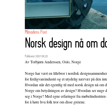
Månadens Post
Norsk design nå om d
Publicerat 2007.08.20
Av Torbjørn Anderssen, Oslo, Norge
Norge har vært en lillebror i nordisk designsammenhen
for ferdigvareindustri og et utydelig nærvær på den in
Hvordan står det egentlig til med norsk design nå om d
Norge om betydningen av design? Hvordan ser unge des
seg i Norge? Med egne erfaringer fra møbelindustrien so
for å høre hva folk tror om disse greiene.