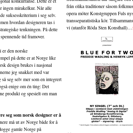
sjonal konkurranse. Dette er et
från olika traditioner såsom folkmu
r ingen mirakelkur. Når alle
opera möter Konstgruppen Fuls nys
de suksesskriterium i seg selv.
transseparatistiska kör. Tillsamman
 men hvordan designeren tas i
vi (utanför Röda Sten Konsthall)…
strategiske tenkningen. På dette
n spennende tid framover.
ri er den norske
empel på dette er at Norge like
rsk design brukes i nasjonal
gnerne jeg snakket med var
g så seg selv mer som en integrert
 også enige om én ting: Det
gne produkt og spesielt om man
ere seg som norsk designer er å
ere må ut av Norge både for å
e logge gamle Norge på