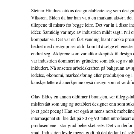
Steinar Hindnes
cirkus design
etablerte seg som desi
Vikøren. Siden da har han vært en markant aktør i det 
tilløpene til mistro fra begge leire. Det var in å disse i
idéer. Samtidig var mye av industrien mildt sagt i tvil
kompetanse. Det var en fast vending blant norske pros
hedret med designpriser aldri kom til å selge ett enest
endret seg. Aktørene som var altfor skeptisk til design 
var industrien dominert av gründere som tok seg av alt
inkludert. Nå ansettes arbeidskraften på bakgrunn av s
ledelse, økonomi, markedsføring eller produksjon og i
kanskje lettere å anerkjenne også design som et verdif
Olav
Eldoy
en annen oldtimer i bransjen, ser tilleggsf
misforstått som ung og uetablert designer enn som sukse
jo et godt poeng! Han ser også at mens norsk møbelind
internasjonal stil ble det på 80 og 90-tallet introdusert
produsentene i stor grad behersket selv. Det var derfor 
grad. Industrien levde meget godt på det de fant på se