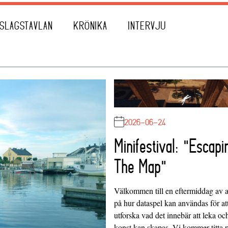
SLAGSTAVLAN
KRÖNIKA
INTERVJU
2026-06-24
Minifestival: "Escapi
The Map"
Välkommen till en eftermiddag av at
på hur dataspel kan användas för at
utforska vad det innebär att leka oc
konst kan skapas. Vi kommer titta 