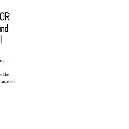
FOR
and
l
log +
"
eddie
iras med