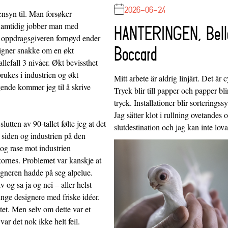
2026-06-24
nsyn til. Man forsøker
. Samtidig jobber man med
HANTERINGEN, Bell
e oppdragsgiveren fornøyd ender
Boccard
signer snakke om en økt
llefall 3 nivåer. Økt bevissthet
brukes i industrien og økt
Mitt arbete är aldrig linjärt. Det är c
gende kommer jeg til å skrive
Tryck blir till papper och papper blir
tryck. Installationer blir sorteringss
Jag sätter klot i rullning ovetandes
tten av 90-tallet følte jeg at det
slutdestination och jag kan inte lo
siden og industrien på den
 og rase mot industrien
ornes. Problemet var kanskje at
signeren hadde på seg alpelue.
v og sa ja og nei – aller helst
nge designere med friske idéer.
ltet. Men selv om dette var et
var det nok ikke helt feil.