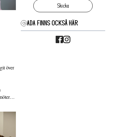
Skicka
ADA FINNS OCKSÅ HÄR
it över
n
g möter…