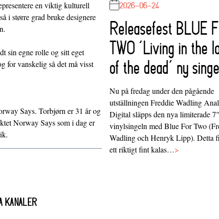
2026-06-24
presentere en viktig kulturell
så i større grad bruke designere
Releasefest BLUE 
n.
TWO ‘Living in the l
 sin egne rolle og sitt eget
of the dead’ ny singe
og for vanskelig så det må visst
Nu på fredag under den pågående
utställningen Freddie Wadling Ana
orway Says
. Torbjørn er 31 år og
Digital släpps den nya limiterade 7
sjektet Norway Says som i dag er
vinylsingeln med Blue For Two (Fr
ik.
Wadling och Henryk Lipp). Detta f
ett riktigt fint kalas…
>
A KANALER