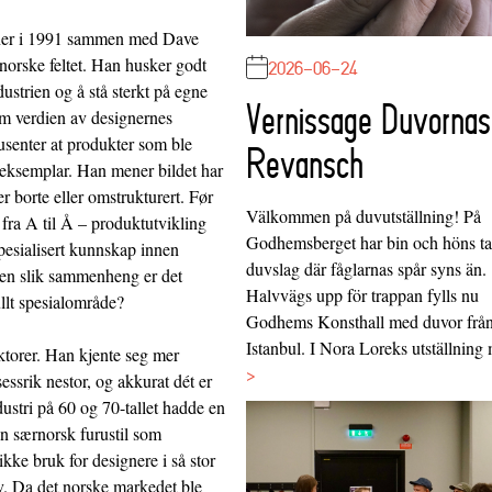
gner i 1991 sammen med Dave
norske feltet. Han husker godt
2026-06-24
ndustrien og å stå sterkt på egne
Vernissage Duvornas
 om verdien av designernes
usenter at produkter som ble
Revansch
e eksemplar. Han mener bildet har
er borte eller omstrukturert. Før
Välkommen på duvutställning! På
 fra A til Å – produktutvikling
Godhemsberget har bin och höns tag
pesialisert kunnskap innen
duvslag där fåglarnas spår syns än.
 en slik sammenheng er det
Halvvägs upp för trappan fylls nu
ullt spesialområde?
Godhems Konsthall med duvor frå
Istanbul. I Nora Loreks utställnin
aktorer. Han kjente seg mer
>
ssrik nestor, og akkurat dét er
ustri på 60 og 70-tallet hadde en
 en særnorsk furustil som
ikke bruk for designere i så stor
lv. Da det norske markedet ble