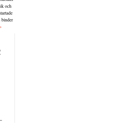
sik och
tartade
s binder
>