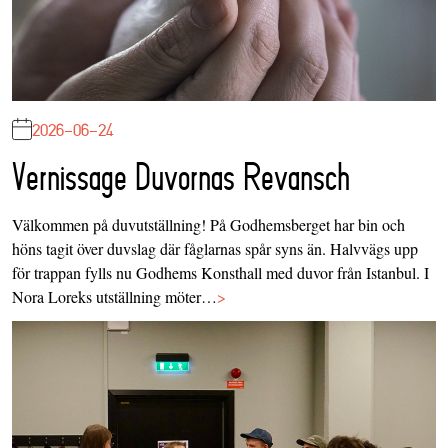
2026-06-24
Vernissage Duvornas Revansch
Välkommen på duvutställning! På Godhemsberget har bin och
höns tagit över duvslag där fåglarnas spår syns än. Halvvägs upp
för trappan fylls nu Godhems Konsthall med duvor från Istanbul. I
Nora Loreks utställning möter…
>