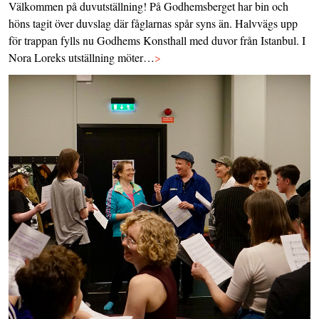
Välkommen på duvutställning! På Godhemsberget har bin och
höns tagit över duvslag där fåglarnas spår syns än. Halvvägs upp
för trappan fylls nu Godhems Konsthall med duvor från Istanbul. I
Nora Loreks utställning möter…
>