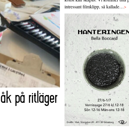
intressant filmklipp, så kallade…
>
k på ritläger