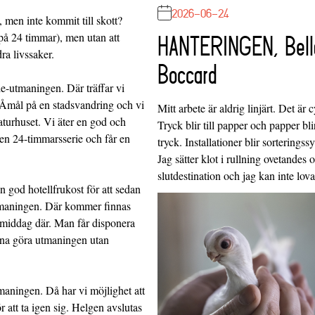
2026-06-24
, men inte kommit till skott?
 på 24 timmar), men utan att
HANTERINGEN, Bell
ra livssaker.
Boccard
ie-utmaningen. Där träffar vi
 Åmål på en stadsvandring och vi
Mitt arbete är aldrig linjärt. Det är c
aturhuset. Vi äter en god och
Tryck blir till papper och papper blir
en 24-timmarsserie och får en
tryck. Installationer blir sorteringss
Jag sätter klot i rullning ovetandes
slutdestination och jag kan inte lo
en god hotellfrukost för att sedan
a utmaningen. Där kommer finnas
h middag där. Man får disponera
unna göra utmaningen utan
maningen. Då har vi möjlighet att
 att ta igen sig. Helgen avslutas