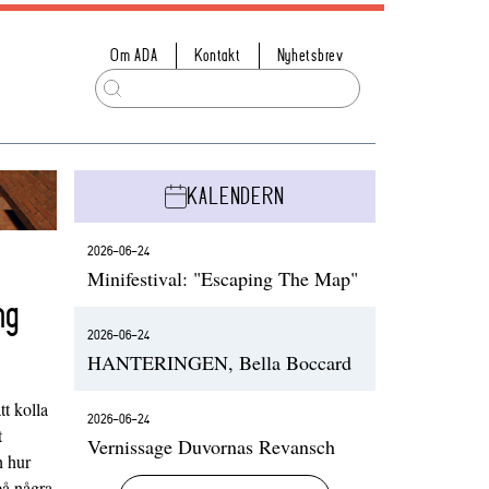
Om ADA
Kontakt
Nyhetsbrev
KALENDERN
2026-06-24
Minifestival: "Escaping The Map"
ng
2026-06-24
HANTERINGEN, Bella Boccard
t kolla
2026-06-24
t
Vernissage Duvornas Revansch
h hur
på några