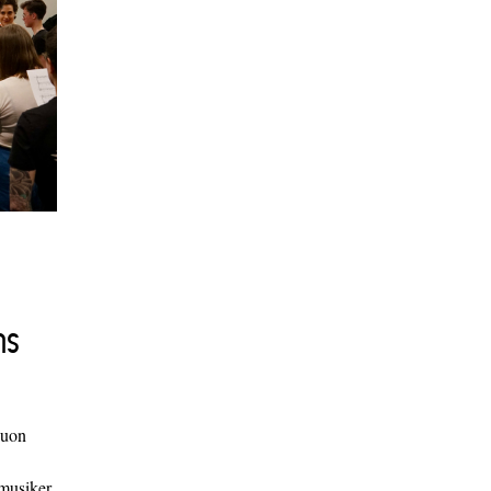
ns
duon
 musiker