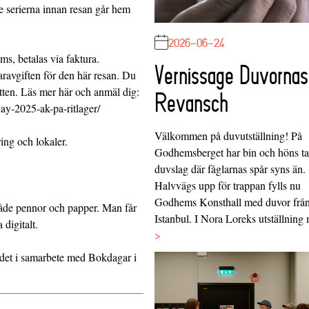
 serierna innan resan går hem
2026-06-24
ms, betalas via faktura.
Vernissage Duvornas
ravgiften för den här resan. Du
tten. Läs mer här och anmäl dig:
Revansch
ay-2025-ak-pa-ritlager/
Välkommen på duvutställning! På
ing och lokaler.
Godhemsberget har bin och höns tag
duvslag där fåglarnas spår syns än.
Halvvägs upp för trappan fylls nu
Godhems Konsthall med duvor frå
både pennor och papper. Man får
Istanbul. I Nora Loreks utställnin
digitalt.
>
det i samarbete med Bokdagar i