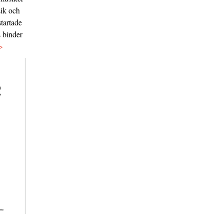
sik och
tartade
s binder
>