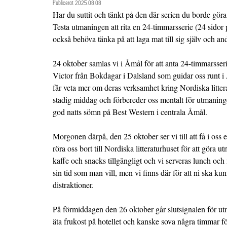
Publicerat 2025.08.08
Har du suttit och tänkt på den där serien du borde göra
Testa utmaningen att rita en 24-timmarsserie (24 sidor
också behöva tänka på att laga mat till sig själv och and
24 oktober samlas vi i Åmål för att anta 24-timmarsser
Victor från Bokdagar i Dalsland som guidar oss runt i
får veta mer om deras verksamhet kring Nordiska litter
stadig middag och förbereder oss mentalt för utmaning
god natts sömn på Best Western i centrala Åmål.
Morgonen därpå, den 25 oktober ser vi till att få i oss 
röra oss bort till Nordiska litteraturhuset för att gör
kaffe och snacks tillgängligt och vi serveras lunch oc
sin tid som man vill, men vi finns där för att ni ska k
distraktioner.
På förmiddagen den 26 oktober går slutsignalen för ut
äta frukost på hotellet och kanske sova några timmar för