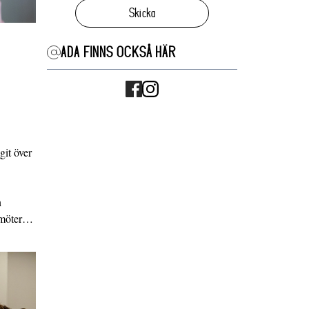
Skicka
ADA FINNS OCKSÅ HÄR
it över
n
g möter…