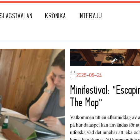
SLAGSTAVLAN
KRÖNIKA
INTERVJU
2026-06-24
Minifestival: "Escapi
The Map"
Välkommen till en eftermiddag av at
på hur dataspel kan användas för at
utforska vad det innebär att leka oc
konst kan skapas. Vi kommer titta 