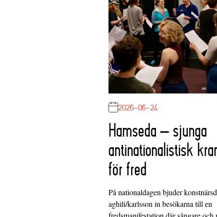
2026-06-24
Hamseda – sjunga
antinationalistisk kra
för fred
På nationaldagen bjuder konstnärs
aghili/karlsson in besökarna till en
fredsmanifestation där sångare och