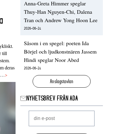
Anna-Greta Himmer speglar
Thuy-Han Nguyen-Chi, Dalena
a
Tran och Andrew Yong Hoon Lee
2026-06-24
Såsom i en spegel: poeten Ida
ykliskt.
Börjel och ljudkonstnären Jassem
 till
Hindi speglar Noor Abed
ystem.
 om deras
2026-06-24
va…
>
Anslagstavlan
NYHETSBREV FRÅN ADA