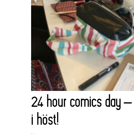
24 hour comics day – å
i höst!