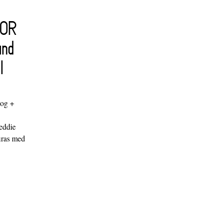
FOR
and
l
log +
"
eddie
iras med