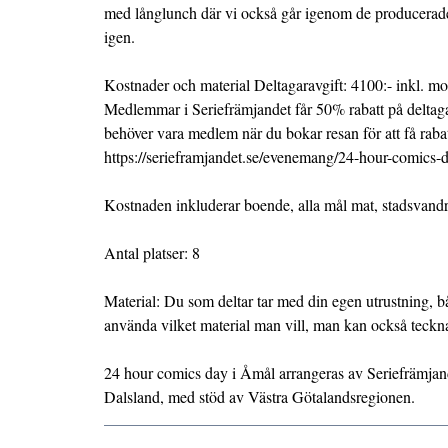
med långlunch där vi också går igenom de producerade
igen.
Kostnader och material Deltagaravgift: 4100:- inkl. mo
Medlemmar i Seriefrämjandet får 50% rabatt på deltaga
behöver vara medlem när du bokar resan för att få raba
https://serieframjandet.se/evenemang/24-hour-comics-d
Kostnaden inkluderar boende, alla mål mat, stadsvandr
Antal platser: 8
Material: Du som deltar tar med din egen utrustning, 
använda vilket material man vill, man kan också teckna 
24 hour comics day i Åmål arrangeras av Seriefrämjan
Dalsland, med stöd av Västra Götalandsregionen.