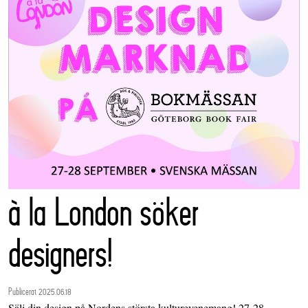
à la London söker
designers!
Publicerat 2025.06.18
Sälj din design på Nordens största kulturevenemang! 27-28