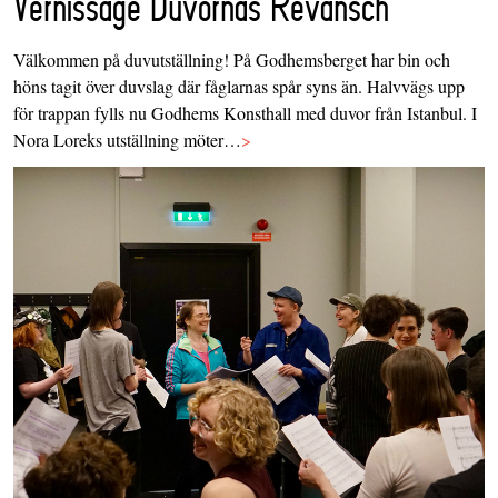
Vernissage Duvornas Revansch
Välkommen på duvutställning! På Godhemsberget har bin och
höns tagit över duvslag där fåglarnas spår syns än. Halvvägs upp
för trappan fylls nu Godhems Konsthall med duvor från Istanbul. I
Nora Loreks utställning möter…
>