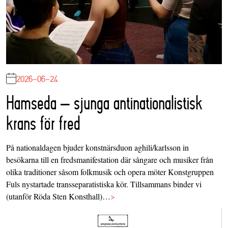
2026-06-24
Hamseda – sjunga antinationalistisk
krans för fred
På nationaldagen bjuder konstnärsduon aghili/karlsson in
besökarna till en fredsmanifestation där sångare och musiker från
olika traditioner såsom folkmusik och opera möter Konstgruppen
Fuls nystartade transseparatistiska kör. Tillsammans binder vi
(utanför Röda Sten Konsthall)…
>