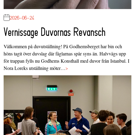
2026-06-24
Vernissage Duvornas Revansch
Välkommen på duvutställning! På Godhemsberget har bin och
höns tagit över duvslag där fåglarnas spår syns än. Halvvägs upp
för trappan fylls nu Godhems Konsthall med duvor från Istanbul. I
Nora Loreks utställning möter…
>