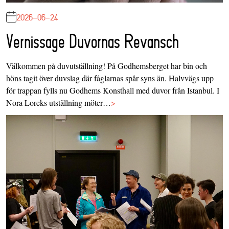
2026-06-24
Vernissage Duvornas Revansch
Välkommen på duvutställning! På Godhemsberget har bin och
höns tagit över duvslag där fåglarnas spår syns än. Halvvägs upp
för trappan fylls nu Godhems Konsthall med duvor från Istanbul. I
Nora Loreks utställning möter…
>