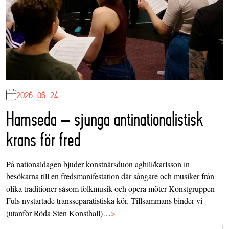
2026-06-24
Hamseda – sjunga antinationalistisk
krans för fred
På nationaldagen bjuder konstnärsduon aghili/karlsson in
besökarna till en fredsmanifestation där sångare och musiker från
olika traditioner såsom folkmusik och opera möter Konstgruppen
Fuls nystartade transseparatistiska kör. Tillsammans binder vi
(utanför Röda Sten Konsthall)…
>