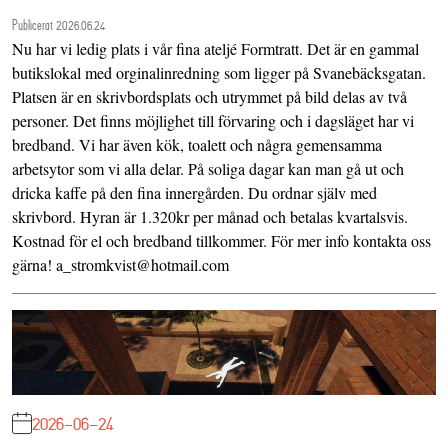
Publicerat 2026.06.24
Nu har vi ledig plats i vår fina ateljé Formtratt. Det är en gammal
butikslokal med orginalinredning som ligger på Svanebäcksgatan.
Platsen är en skrivbordsplats och utrymmet på bild delas av två
personer. Det finns möjlighet till förvaring och i dagsläget har vi
bredband. Vi har även kök, toalett och några gemensamma
arbetsytor som vi alla delar. På soliga dagar kan man gå ut och
dricka kaffe på den fina innergården. Du ordnar själv med
skrivbord. Hyran är 1.320kr per månad och betalas kvartalsvis.
Kostnad för el och bredband tillkommer. För mer info kontakta oss
gärna! a_stromkvist@hotmail.com
2026-06-24