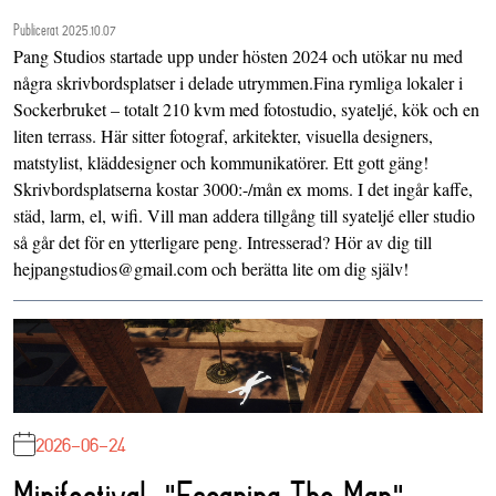
Publicerat 2025.10.07
Pang Studios startade upp under hösten 2024 och utökar nu med
några skrivbordsplatser i delade utrymmen.Fina rymliga lokaler i
Sockerbruket – totalt 210 kvm med fotostudio, syateljé, kök och en
liten terrass. Här sitter fotograf, arkitekter, visuella designers,
matstylist, kläddesigner och kommunikatörer. Ett gott gäng!
Skrivbordsplatserna kostar 3000:-/mån ex moms. I det ingår kaffe,
städ, larm, el, wifi. Vill man addera tillgång till syateljé eller studio
så går det för en ytterligare peng. Intresserad? Hör av dig till
hejpangstudios@gmail.com och berätta lite om dig själv!
2026-06-24