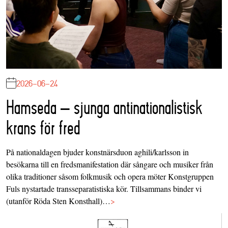
2026-06-24
Hamseda – sjunga antinationalistisk
krans för fred
På nationaldagen bjuder konstnärsduon aghili/karlsson in
besökarna till en fredsmanifestation där sångare och musiker från
olika traditioner såsom folkmusik och opera möter Konstgruppen
Fuls nystartade transseparatistiska kör. Tillsammans binder vi
(utanför Röda Sten Konsthall)…
>