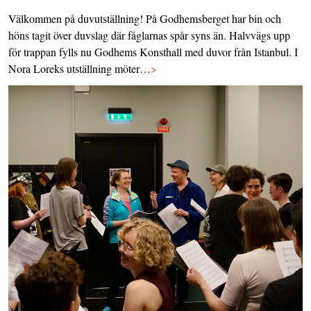
Välkommen på duvutställning! På Godhemsberget har bin och
höns tagit över duvslag där fåglarnas spår syns än. Halvvägs upp
för trappan fylls nu Godhems Konsthall med duvor från Istanbul. I
Nora Loreks utställning möter…
>