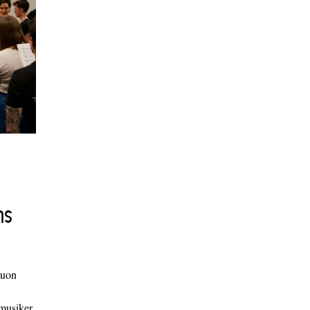
ns
duon
 musiker