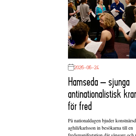
2026-06-24
Hamseda – sjunga
antinationalistisk kra
för fred
På nationaldagen bjuder konstnärs
aghili/karlsson in besökarna till en
fredsmanifestation där sångare och