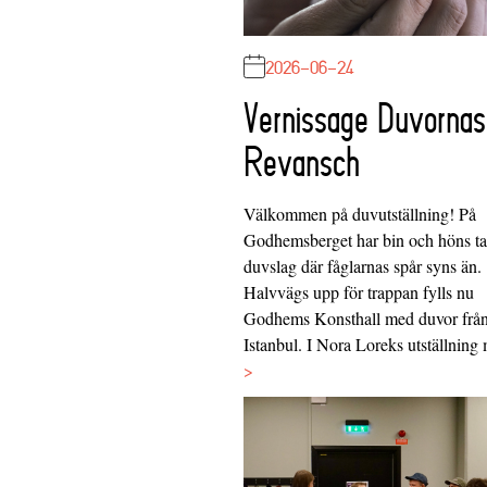
2026-06-24
Vernissage Duvornas
Revansch
Välkommen på duvutställning! På
Godhemsberget har bin och höns tag
duvslag där fåglarnas spår syns än.
Halvvägs upp för trappan fylls nu
Godhems Konsthall med duvor frå
Istanbul. I Nora Loreks utställnin
>