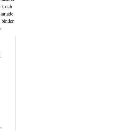
sik och
tartade
s binder
>