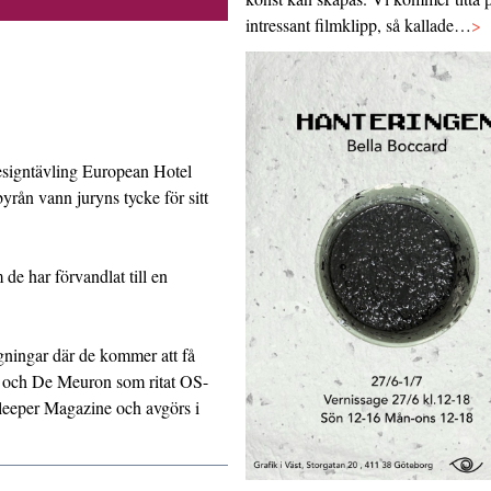
intressant filmklipp, så kallade…
>
designtävling European Hotel
ån vann juryns tycke för sitt
de har förvandlat till en
ggningar där de kommer att få
g och De Meuron som ritat OS-
leeper Magazine och avgörs i