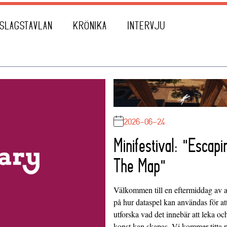
SLAGSTAVLAN
KRÖNIKA
INTERVJU
2026-06-24
Minifestival: "Escapi
The Map"
Välkommen till en eftermiddag av at
på hur dataspel kan användas för at
utforska vad det innebär att leka oc
konst kan skapas. Vi kommer titta 