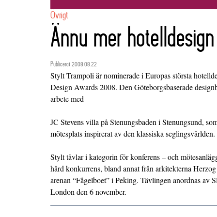
Övrigt
Ännu mer hotelldesign
Publicerat 2008.08.22
Stylt Trampoli är nominerade i Europas största hotell
Design Awards 2008. Den Göteborgsbaserade designbyr
arbete med
JC Stevens villa på Stenungsbaden i Stenungsund, som 
mötesplats inspirerat av den klassiska seglingsvärlden.
Stylt tävlar i kategorin för konferens – och mötesanlä
hård konkurrens, bland annat från arkitekterna Herzo
arenan “Fågelboet” i Peking. Tävlingen anordnas av S
London den 6 november.