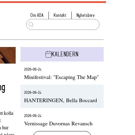
Om ADA
Kontakt
Nyhetsbrev
KALENDERN
2026-06-24
Minifestival: "Escaping The Map"
ng
2026-06-24
HANTERINGEN, Bella Boccard
t kolla
2026-06-24
t
Vernissage Duvornas Revansch
h hur
på några