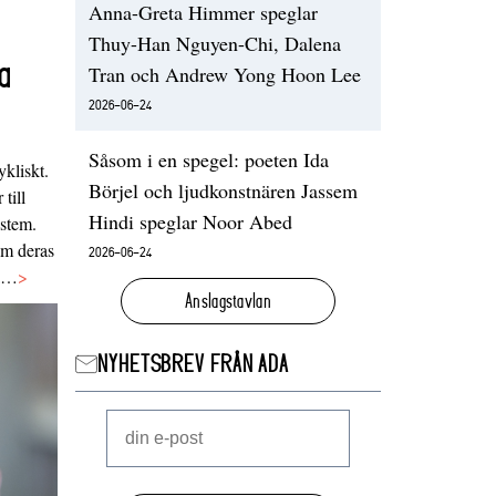
Anna-Greta Himmer speglar
Thuy-Han Nguyen-Chi, Dalena
a
Tran och Andrew Yong Hoon Lee
2026-06-24
Såsom i en spegel: poeten Ida
ykliskt.
Börjel och ljudkonstnären Jassem
 till
Hindi speglar Noor Abed
ystem.
 om deras
2026-06-24
va…
>
Anslagstavlan
NYHETSBREV FRÅN ADA