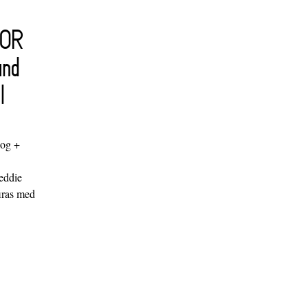
FOR
and
l
log +
"
eddie
iras med