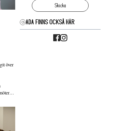
Skicka
ADA FINNS OCKSÅ HÄR
it över
n
g möter…