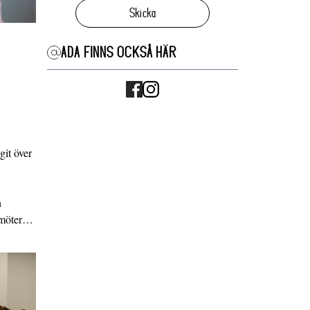
Skicka
ADA FINNS OCKSÅ HÄR
it över
n
g möter…