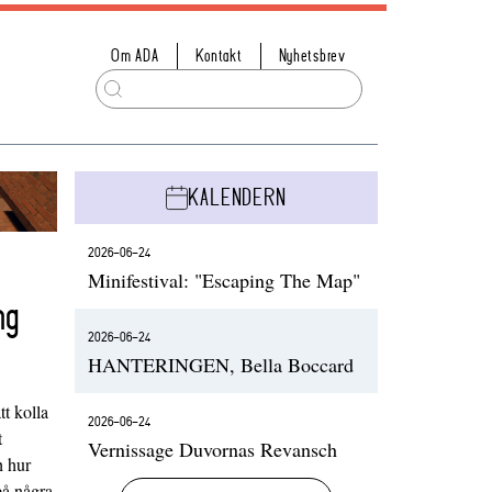
Om ADA
Kontakt
Nyhetsbrev
KALENDERN
2026-06-24
Minifestival: "Escaping The Map"
ng
2026-06-24
HANTERINGEN, Bella Boccard
t kolla
2026-06-24
t
Vernissage Duvornas Revansch
h hur
på några