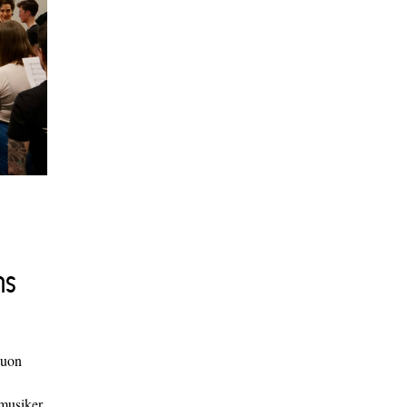
ns
duon
 musiker