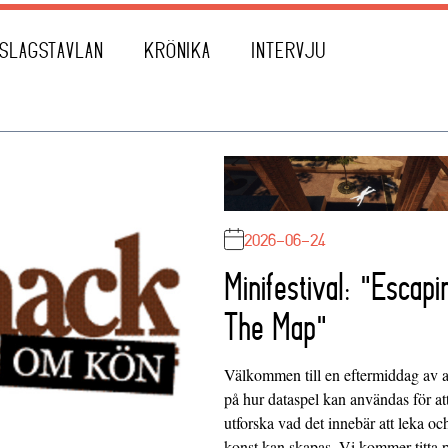
SLAGSTAVLAN
KRÖNIKA
INTERVJU
2026-06-24
Minifestival: "Escapi
The Map"
Välkommen till en eftermiddag av at
på hur dataspel kan användas för at
utforska vad det innebär att leka oc
konst kan skapas. Vi kommer titta 