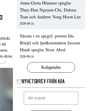
Anna-Greta Himmer speglar
Thuy-Han Nguyen-Chi, Dalena
a
Tran och Andrew Yong Hoon Lee
2026-06-24
Såsom i en spegel: poeten Ida
ykliskt.
Börjel och ljudkonstnären Jassem
 till
Hindi speglar Noor Abed
ystem.
 om deras
2026-06-24
va…
>
Anslagstavlan
NYHETSBREV FRÅN ADA