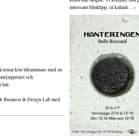
intressant filmklipp, så kallade…
>
på temat kön tillsammans med en
statyupproret och
n)
här.
 & Business & Design Lab med