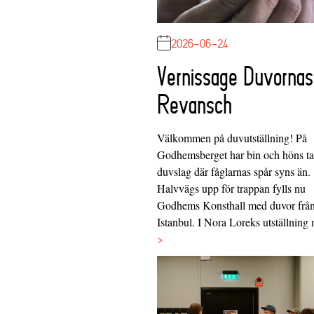
2026-06-24
Vernissage Duvornas
Revansch
Välkommen på duvutställning! På
Godhemsberget har bin och höns tag
duvslag där fåglarnas spår syns än.
Halvvägs upp för trappan fylls nu
Godhems Konsthall med duvor frå
Istanbul. I Nora Loreks utställnin
>