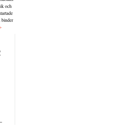
sik och
tartade
s binder
>