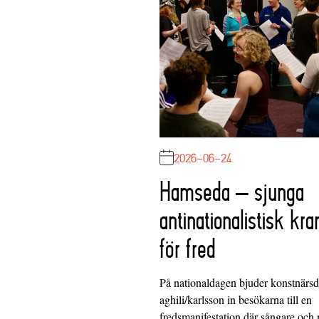
2026-06-24
Hamseda – sjunga
antinationalistisk kra
för fred
På nationaldagen bjuder konstnärs
aghili/karlsson in besökarna till en
fredsmanifestation där sångare och