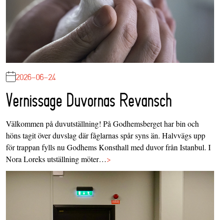
2026-06-24
Vernissage Duvornas Revansch
Välkommen på duvutställning! På Godhemsberget har bin och
höns tagit över duvslag där fåglarnas spår syns än. Halvvägs upp
för trappan fylls nu Godhems Konsthall med duvor från Istanbul. I
Nora Loreks utställning möter…
>