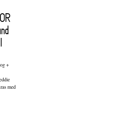
FOR
and
l
log +
"
eddie
iras med