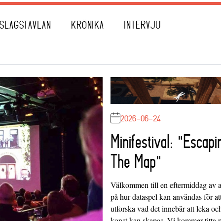
SLAGSTAVLAN
KRÖNIKA
INTERVJU
2026-06-24
Minifestival: "Escapi
The Map"
Välkommen till en eftermiddag av at
på hur dataspel kan användas för at
utforska vad det innebär att leka oc
konst kan skapas. Vi kommer titta 