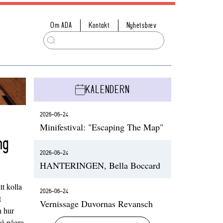
Om ADA
Kontakt
Nyhetsbrev
KALENDERN
2026-06-24
Minifestival: "Escaping The Map"
ng
2026-06-24
HANTERINGEN, Bella Boccard
t kolla
2026-06-24
t
Vernissage Duvornas Revansch
h hur
på några