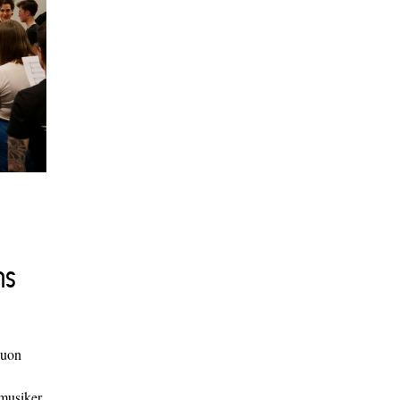
ns
duon
 musiker