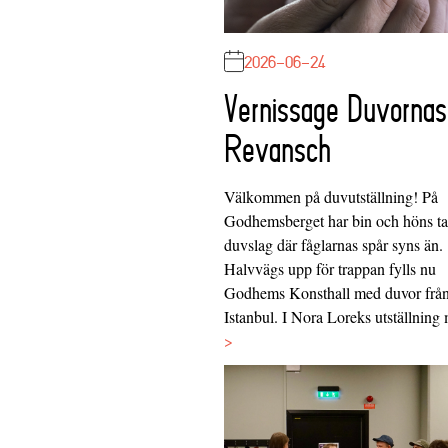
2026-06-24
Vernissage Duvornas
Revansch
Välkommen på duvutställning! På
Godhemsberget har bin och höns tag
duvslag där fåglarnas spår syns än.
Halvvägs upp för trappan fylls nu
Godhems Konsthall med duvor frå
Istanbul. I Nora Loreks utställnin
>