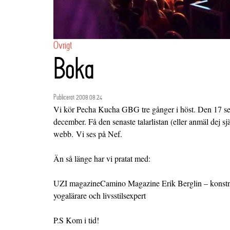
Övrigt
Boka
Publicerat 2008.08.24
Vi kör Pecha Kucha GBG tre gånger i höst. Den 17 s
december. Få den senaste talarlistan (eller anmäl dej 
webb.
Vi ses på Nef.
Än så länge har vi pratat med:
UZI magazine
Camino Magazine
Erik Berglin
– konst
yogalärare och livsstilsexpert
P.S Kom i tid!