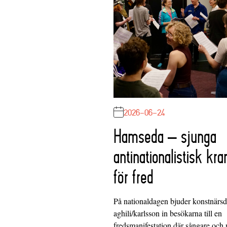
2026-06-24
Hamseda – sjunga
antinationalistisk kra
för fred
På nationaldagen bjuder konstnärs
aghili/karlsson in besökarna till en
fredsmanifestation där sångare och