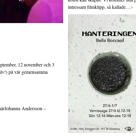
intressant filmklipp, så kallade…
>
eptember, 12 november och 3
själv!) på vår gemensamma
närJohanna Andersson –