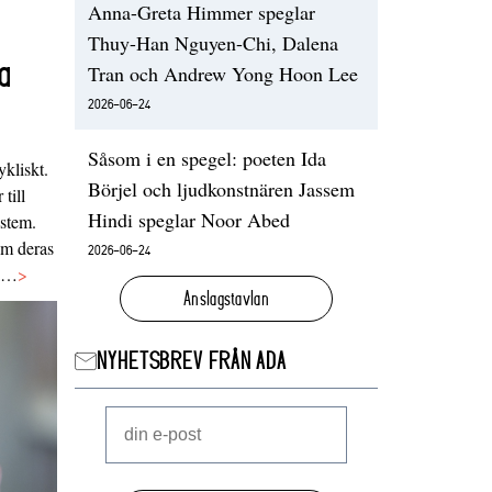
Anna-Greta Himmer speglar
Thuy-Han Nguyen-Chi, Dalena
a
Tran och Andrew Yong Hoon Lee
2026-06-24
Såsom i en spegel: poeten Ida
ykliskt.
Börjel och ljudkonstnären Jassem
 till
Hindi speglar Noor Abed
ystem.
 om deras
2026-06-24
va…
>
Anslagstavlan
NYHETSBREV FRÅN ADA