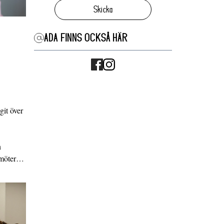
Skicka
ADA FINNS OCKSÅ HÄR
it över
n
g möter…