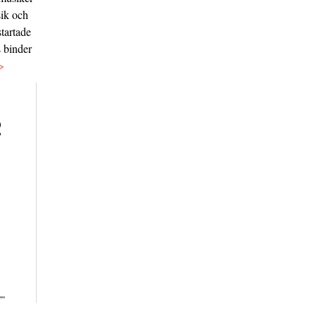
sik och
tartade
s binder
>