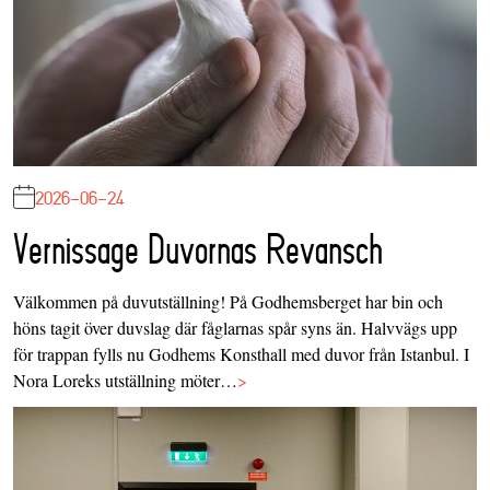
2026-06-24
Vernissage Duvornas Revansch
Välkommen på duvutställning! På Godhemsberget har bin och
höns tagit över duvslag där fåglarnas spår syns än. Halvvägs upp
för trappan fylls nu Godhems Konsthall med duvor från Istanbul. I
Nora Loreks utställning möter…
>