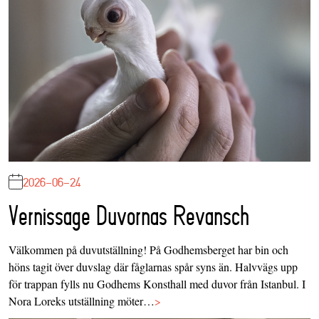
2026-06-24
Vernissage Duvornas Revansch
Välkommen på duvutställning! På Godhemsberget har bin och
höns tagit över duvslag där fåglarnas spår syns än. Halvvägs upp
för trappan fylls nu Godhems Konsthall med duvor från Istanbul. I
Nora Loreks utställning möter…
>