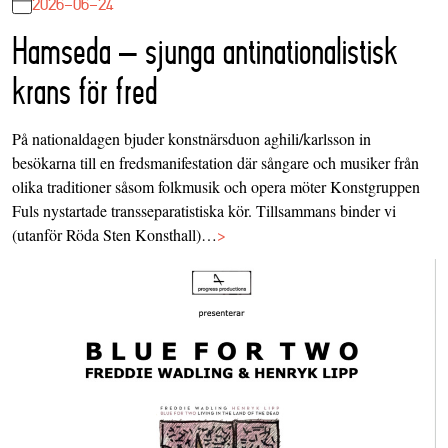
2026-06-24
Hamseda – sjunga antinationalistisk
krans för fred
På nationaldagen bjuder konstnärsduon aghili/karlsson in
besökarna till en fredsmanifestation där sångare och musiker från
olika traditioner såsom folkmusik och opera möter Konstgruppen
Fuls nystartade transseparatistiska kör. Tillsammans binder vi
(utanför Röda Sten Konsthall)…
>