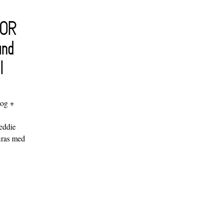
FOR
and
l
log +
"
eddie
iras med