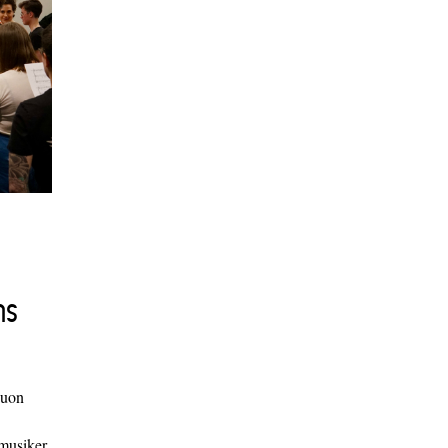
ns
duon
 musiker