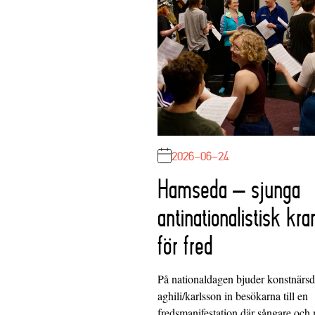
2026-06-24
Hamseda – sjunga
antinationalistisk kra
för fred
På nationaldagen bjuder konstnärs
aghili/karlsson in besökarna till en
fredsmanifestation där sångare och