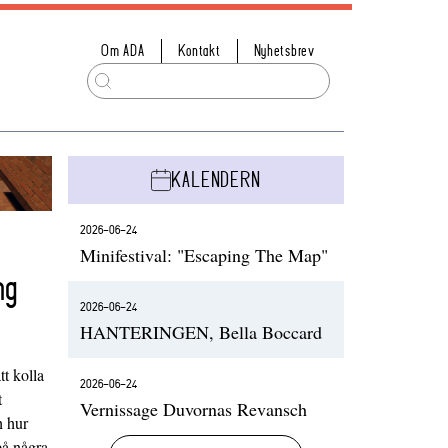
Om ADA
Kontakt
Nyhetsbrev
KALENDERN
2026-06-24
Minifestival: "Escaping The Map"
ng
2026-06-24
HANTERINGEN, Bella Boccard
t kolla
2026-06-24
t
Vernissage Duvornas Revansch
h hur
på några