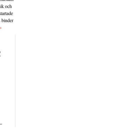
sik och
tartade
s binder
>