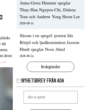
Anna-Greta Himmer speglar
Thuy-Han Nguyen-Chi, Dalena
a
Tran och Andrew Yong Hoon Lee
2026-06-24
Såsom i en spegel: poeten Ida
ykliskt.
Börjel och ljudkonstnären Jassem
 till
Hindi speglar Noor Abed
ystem.
 om deras
2026-06-24
va…
>
Anslagstavlan
NYHETSBREV FRÅN ADA