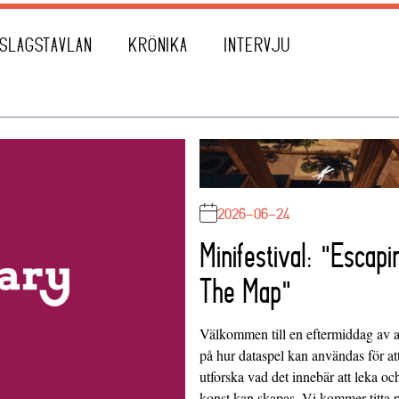
SLAGSTAVLAN
KRÖNIKA
INTERVJU
2026-06-24
Minifestival: "Escapi
The Map"
Välkommen till en eftermiddag av at
på hur dataspel kan användas för at
utforska vad det innebär att leka oc
konst kan skapas. Vi kommer titta 