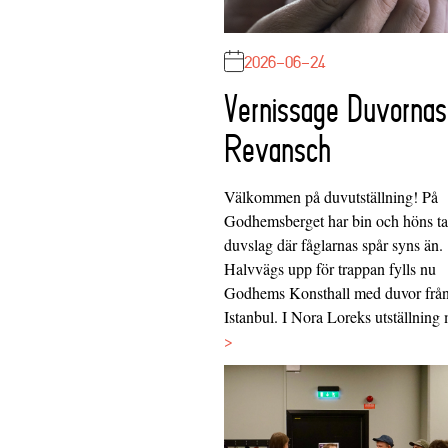
2026-06-24
Vernissage Duvornas
Revansch
Välkommen på duvutställning! På
Godhemsberget har bin och höns tag
duvslag där fåglarnas spår syns än.
Halvvägs upp för trappan fylls nu
Godhems Konsthall med duvor frå
Istanbul. I Nora Loreks utställnin
>