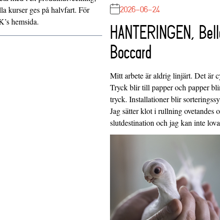
2026-06-24
a kurser ges på halvfart. För
DK’s
hemsida
.
HANTERINGEN, Bell
Boccard
Mitt arbete är aldrig linjärt. Det är c
Tryck blir till papper och papper blir
tryck. Installationer blir sorteringss
Jag sätter klot i rullning ovetandes
slutdestination och jag kan inte lo