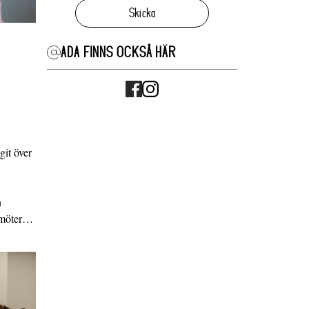
Skicka
ADA FINNS OCKSÅ HÄR
it över
n
g möter…