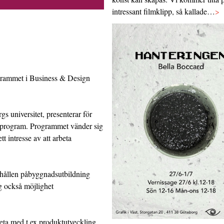
intressant filmklipp, så kallade…
>
rogrammet i Business & Design
universitet, presenterar för
erprogram. Programmet vänder sig
t intresse av att arbeta
hållen påbyggnadsutbildning
g också möjlighet
eta med t ex produktutveckling,