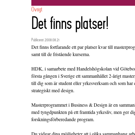
Övrigt
Det finns platser!
Publicerat 2008.08.21
Det finns fortfarande ett par platser kvar till masterp
samt till de fristående kurserna.
HDK, i samarbete med Handelshögskolan vid Göteborgs 
första gången i Sverige ett sammanhållet 2-årigt mast
till dig som är student eller yrkesverksam och som har et
strategiskt med design.
Masterprogrammet i Business & Design är en samman
med tyngdpunkten på ett framtida yrkesliv, men ger di
forskningsförberedande program.
Du vidgar dina möjligheter att i olika sammanhang arb