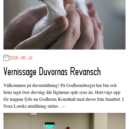
2026-06-24
Vernissage Duvornas Revansch
Välkommen på duvutställning! På Godhemsberget har bin och
höns tagit över duvslag där fåglarnas spår syns än. Halvvägs upp
för trappan fylls nu Godhems Konsthall med duvor från Istanbul. I
Nora Loreks utställning möter…
>