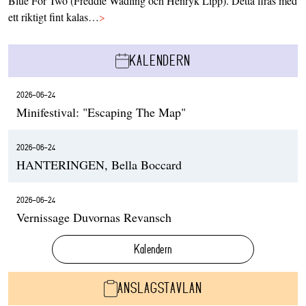
Blue For Two (Freddie Wadling och Henryk Lipp). Detta firas med
ett riktigt fint kalas…
>
KALENDERN
2026-06-24
Minifestival: "Escaping The Map"
2026-06-24
HANTERINGEN, Bella Boccard
2026-06-24
Vernissage Duvornas Revansch
Kalendern
ANSLAGSTAVLAN