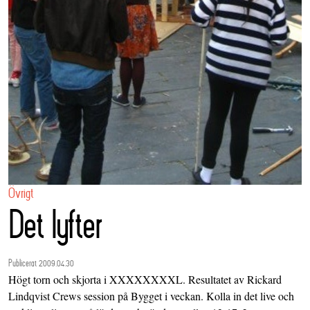
Övrigt
Det lyfter
Publicerat 2009.04.30
Högt torn och skjorta i XXXXXXXXL. Resultatet av
Rickard
Lindqvist
Crews session på
Bygget
i veckan. Kolla in det
live
och