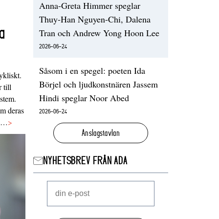
Anna-Greta Himmer speglar
Thuy-Han Nguyen-Chi, Dalena
a
Tran och Andrew Yong Hoon Lee
2026-06-24
Såsom i en spegel: poeten Ida
ykliskt.
Börjel och ljudkonstnären Jassem
 till
Hindi speglar Noor Abed
ystem.
 om deras
2026-06-24
va…
>
Anslagstavlan
NYHETSBREV FRÅN ADA