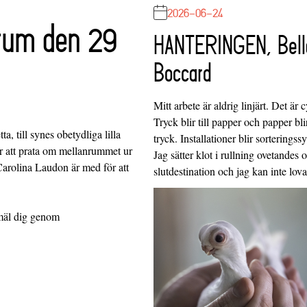
2026-06-24
rum den 29
HANTERINGEN, Bell
Boccard
Mitt arbete är aldrig linjärt. Det är c
Tryck blir till papper och papper blir
 till synes obetydliga lilla
tryck. Installationer blir sorteringss
r att prata om mellanrummet ur
Jag sätter klot i rullning ovetandes
Carolina Laudon är med för att
slutdestination och jag kan inte lo
nmäl dig genom