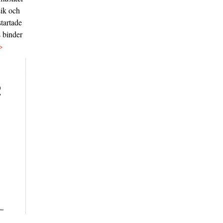
sik och
tartade
s binder
>