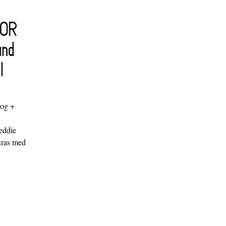
FOR
and
l
log +
"
eddie
iras med