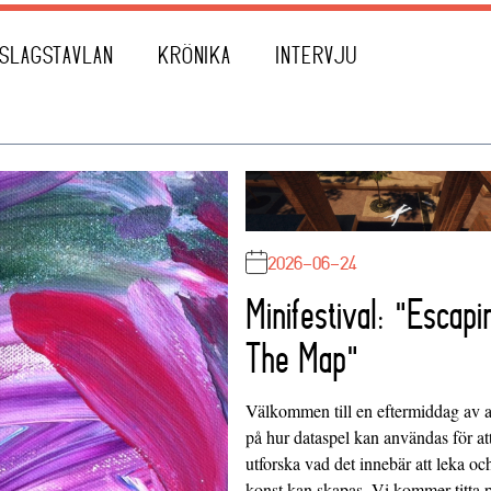
SLAGSTAVLAN
KRÖNIKA
INTERVJU
2026-06-24
Minifestival: "Escapi
The Map"
Välkommen till en eftermiddag av at
på hur dataspel kan användas för at
utforska vad det innebär att leka oc
konst kan skapas. Vi kommer titta 