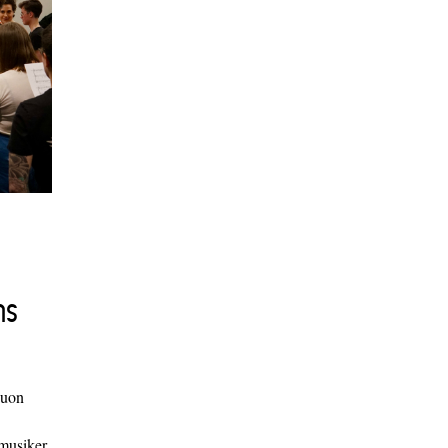
ns
duon
 musiker