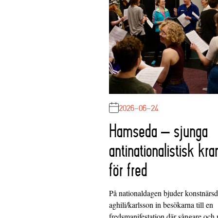
2026-06-24
Hamseda – sjunga
antinationalistisk kra
för fred
På nationaldagen bjuder konstnärs
aghili/karlsson in besökarna till en
fredsmanifestation där sångare och