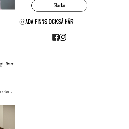
Skicka
ADA FINNS OCKSÅ HÄR
it över
n
g möter…