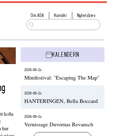
Om ADA
Kontakt
Nyhetsbrev
KALENDERN
2026-06-24
Minifestival: "Escaping The Map"
ng
2026-06-24
HANTERINGEN, Bella Boccard
t kolla
2026-06-24
t
Vernissage Duvornas Revansch
h hur
på några