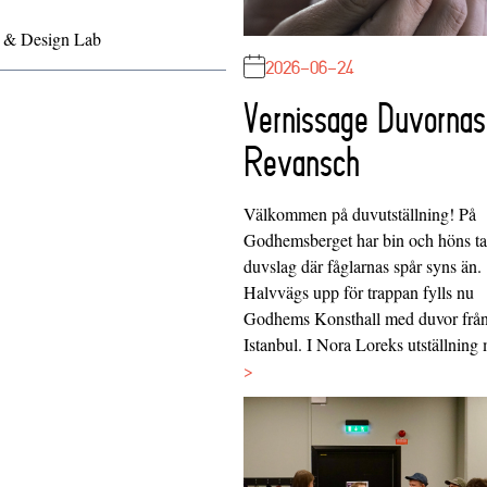
s & Design Lab
2026-06-24
Vernissage Duvornas
Revansch
Välkommen på duvutställning! På
Godhemsberget har bin och höns tag
duvslag där fåglarnas spår syns än.
Halvvägs upp för trappan fylls nu
Godhems Konsthall med duvor frå
Istanbul. I Nora Loreks utställnin
>