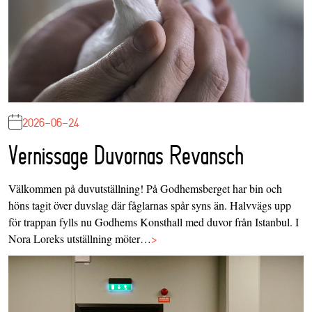
2026-06-24
Vernissage Duvornas Revansch
Välkommen på duvutställning! På Godhemsberget har bin och
höns tagit över duvslag där fåglarnas spår syns än. Halvvägs upp
för trappan fylls nu Godhems Konsthall med duvor från Istanbul. I
Nora Loreks utställning möter…
>