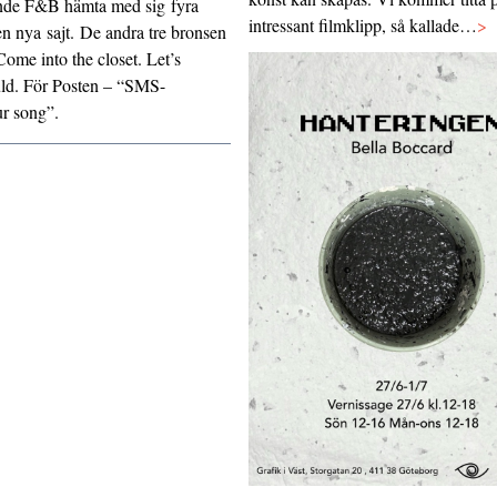
de F&B hämta med sig fyra
intressant filmklipp, så kallade…
>
gen
nya sajt
. De andra tre bronsen
Come into the closet. Let’s
uld. För Posten – “SMS-
ur song”.