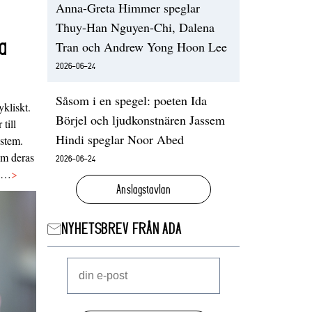
Anna-Greta Himmer speglar
Thuy-Han Nguyen-Chi, Dalena
a
Tran och Andrew Yong Hoon Lee
2026-06-24
Såsom i en spegel: poeten Ida
ykliskt.
Börjel och ljudkonstnären Jassem
 till
Hindi speglar Noor Abed
ystem.
 om deras
2026-06-24
va…
>
Anslagstavlan
NYHETSBREV FRÅN ADA