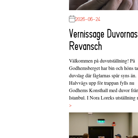
2026-06-24
Vernissage Duvornas
Revansch
Välkommen på duvutställning! På
Godhemsberget har bin och höns tag
duvslag där fåglarnas spår syns än.
Halvvägs upp för trappan fylls nu
Godhems Konsthall med duvor frå
Istanbul. I Nora Loreks utställnin
>