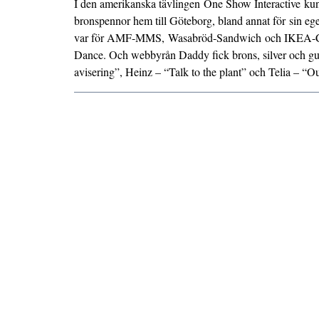
I den amerikanska tävlingen
One Show Interactive
kun
bronspennor hem till Göteborg, bland annat för sin e
var för AMF-
MMS
, Wasabröd-
Sandwich
och IKEA-
Dance
. Och webbyrån Daddy fick brons, silver och g
avisering”, Heinz – “Talk to the plant” och Telia – “O