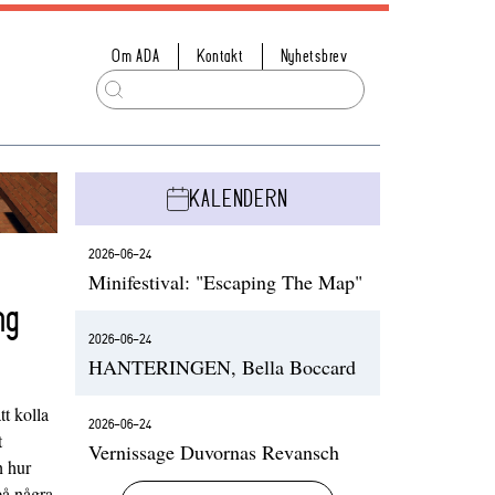
Om ADA
Kontakt
Nyhetsbrev
KALENDERN
2026-06-24
Minifestival: "Escaping The Map"
ng
2026-06-24
HANTERINGEN, Bella Boccard
t kolla
2026-06-24
t
Vernissage Duvornas Revansch
h hur
på några