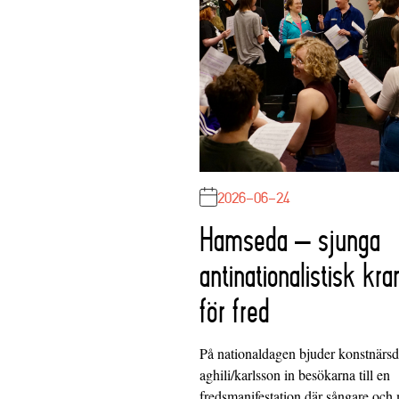
2026-06-24
Hamseda – sjunga
antinationalistisk kra
för fred
På nationaldagen bjuder konstnärs
aghili/karlsson in besökarna till en
fredsmanifestation där sångare och