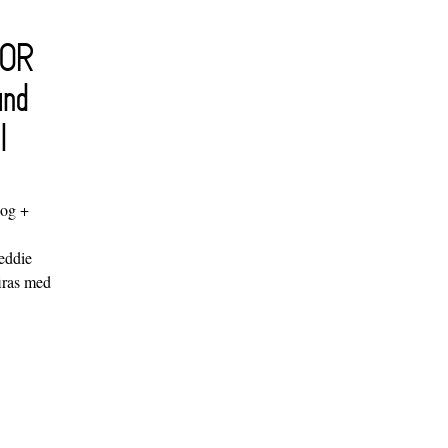
FOR
and
l
log +
"
eddie
iras med