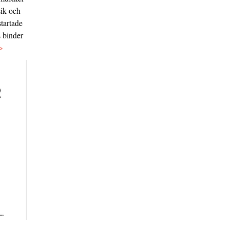
sik och
tartade
s binder
>