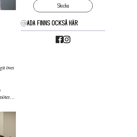
Skicka
ADA FINNS OCKSÅ HÄR
it över
n
g möter…