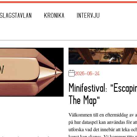
SLAGSTAVLAN
KRÖNIKA
INTERVJU
2026-06-24
Minifestival: "Escapi
The Map"
Välkommen till en eftermiddag av at
på hur dataspel kan användas för at
utforska vad det innebär att leka oc
konst kan skapas. Vi kommer titta 