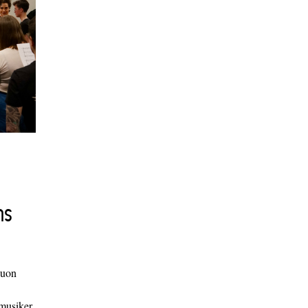
ns
duon
 musiker