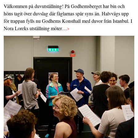
Välkommen på duvutställning! På Godhemsberget har bin och
höns tagit över duvslag där fåglarnas spår syns än. Halvvägs upp
för trappan fylls nu Godhems Konsthall med duvor från Istanbul. I
Nora Loreks utställning möter…
>