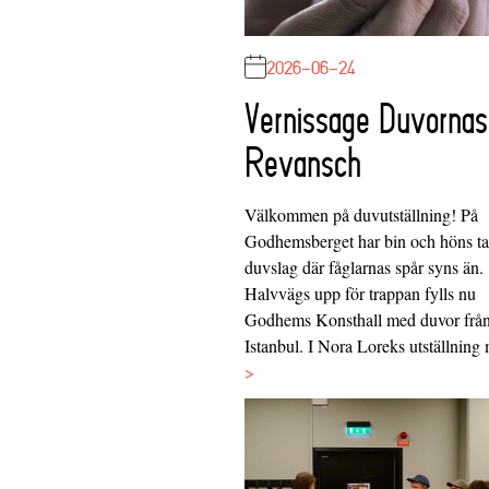
2026-06-24
Vernissage Duvornas
Revansch
Välkommen på duvutställning! På
Godhemsberget har bin och höns tag
duvslag där fåglarnas spår syns än.
Halvvägs upp för trappan fylls nu
Godhems Konsthall med duvor frå
Istanbul. I Nora Loreks utställnin
>