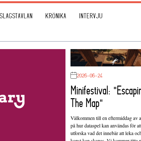
SLAGSTAVLAN
KRÖNIKA
INTERVJU
2026-06-24
Minifestival: "Escapi
The Map"
Välkommen till en eftermiddag av at
på hur dataspel kan användas för at
utforska vad det innebär att leka oc
konst kan skapas. Vi kommer titta 