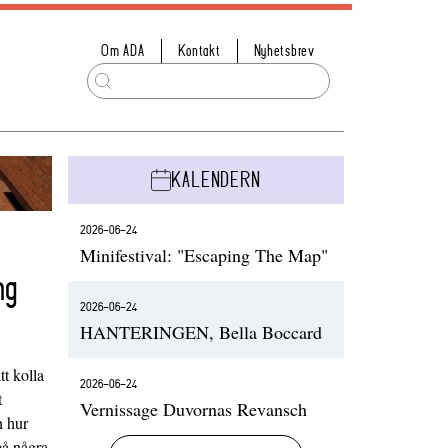
Om ADA
Kontakt
Nyhetsbrev
KALENDERN
2026-06-24
Minifestival: "Escaping The Map"
ng
2026-06-24
HANTERINGEN, Bella Boccard
t kolla
2026-06-24
t
Vernissage Duvornas Revansch
h hur
på några