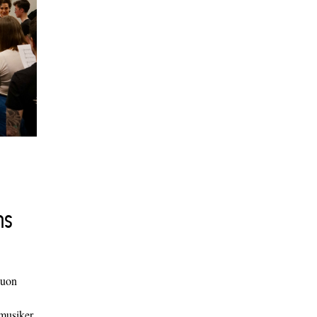
ns
duon
 musiker