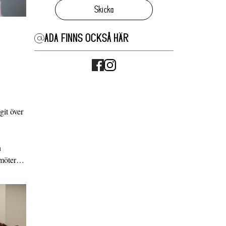
Skicka
ADA FINNS OCKSÅ HÄR
it över
n
g möter…