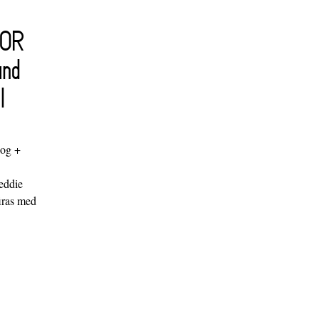
FOR
and
l
log +
"
eddie
iras med