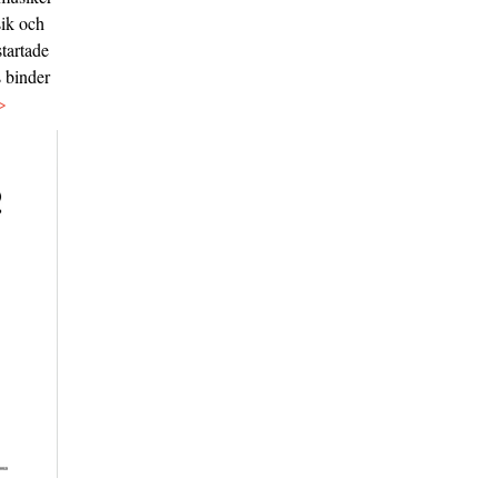
sik och
tartade
s binder
>