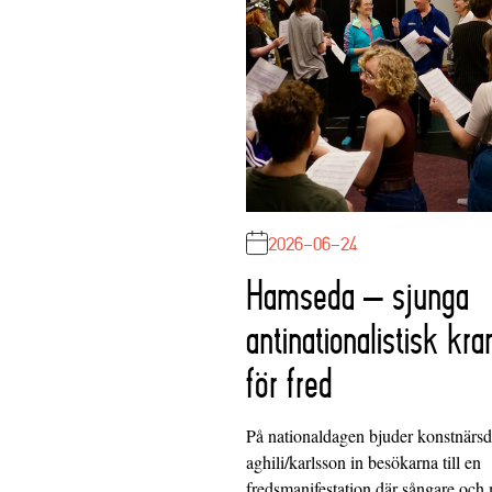
2026-06-24
Hamseda – sjunga
antinationalistisk kra
för fred
På nationaldagen bjuder konstnärs
aghili/karlsson in besökarna till en
fredsmanifestation där sångare och