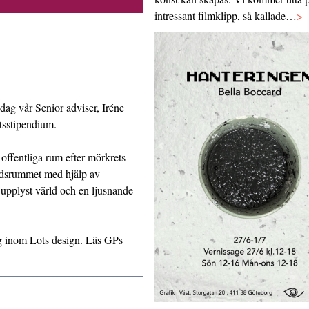
intressant filmklipp, så kallade…
>
dag vår Senior adviser, Iréne
tsstipendium.
offentliga rum efter mörkrets
tadsrummet med hjälp av
 upplyst värld och en ljusnande
ng inom
Lots design
. Läs GPs