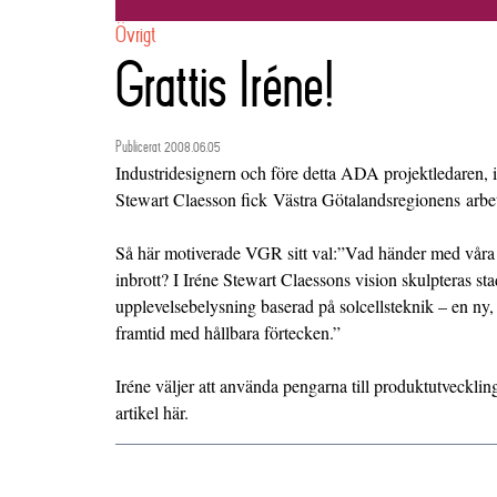
Övrigt
Grattis Iréne!
Publicerat 2008.06.05
Industridesignern och före detta ADA projektledaren, i
Stewart Claesson fick Västra Götalandsregionens arbe
Så här motiverade VGR sitt val:”Vad händer med våra 
inbrott? I Iréne Stewart Claessons vision skulpteras s
upplevelsebelysning baserad på solcellsteknik – en ny,
framtid med hållbara förtecken.”
Iréne väljer att använda pengarna till produktutveckli
artikel
här
.