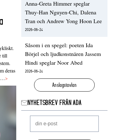
Anna-Greta Himmer speglar
Thuy-Han Nguyen-Chi, Dalena
a
Tran och Andrew Yong Hoon Lee
2026-06-24
Såsom i en spegel: poeten Ida
ykliskt.
Börjel och ljudkonstnären Jassem
 till
Hindi speglar Noor Abed
ystem.
 om deras
2026-06-24
va…
>
Anslagstavlan
NYHETSBREV FRÅN ADA