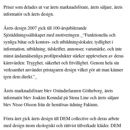
Priser som delades ut var årets marknadsförare, årets säljare, årets
informatör och årets design.
Årets design 2007 gick till 100-årsjubilerande
Sjöräddningssällskapet med motiveringen _“Funktionella och
synliga båtar och kontors- och utbildningslokaler, tydlighet i
information, utbildning, tidskrifter, annonser, varumärke, och inte
minst ändamålsenliga profilprodukter stärker upplevelsen av deras
kärnvärden: Trygghet, säkerhet och frivillighet. Genom hela sin
verksamhet använder pristagaren design vilket gör att man känner
igen dem direkt.”_
Årets marknadsförare blev Ostindiefararen Götheborg, årets
informatör blev Joakim Kenndal på Stena Line och årets säljare
blev Nisse Olsson från de hemlösas tidning Faktum.
Förra året gick årets design till DEM collective och deras arbete
med design inom ekologiskt och rättvist tillverkade kläder. DEM