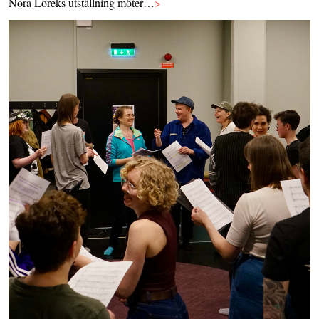
Nora Loreks utställning möter…
>