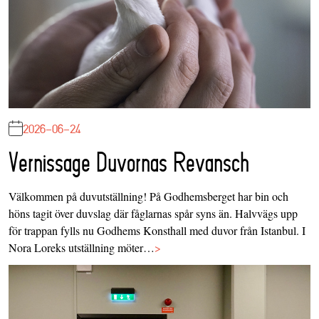
2026-06-24
Vernissage Duvornas Revansch
Välkommen på duvutställning! På Godhemsberget har bin och
höns tagit över duvslag där fåglarnas spår syns än. Halvvägs upp
för trappan fylls nu Godhems Konsthall med duvor från Istanbul. I
Nora Loreks utställning möter…
>