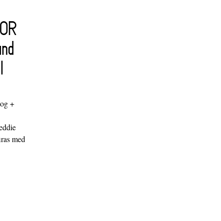
FOR
and
l
log +
"
eddie
iras med