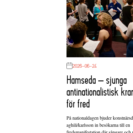
2026-06-24
Hamseda – sjunga
antinationalistisk kra
för fred
På nationaldagen bjuder konstnärs
aghili/karlsson in besökarna till en
fredsmanifestation där sångare och