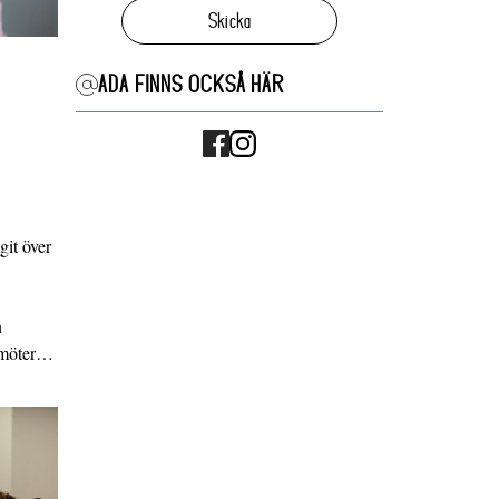
Skicka
ADA FINNS OCKSÅ HÄR
it över
n
g möter…