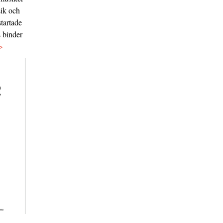
sik och
tartade
s binder
>