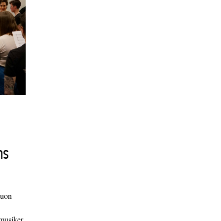
ns
duon
 musiker