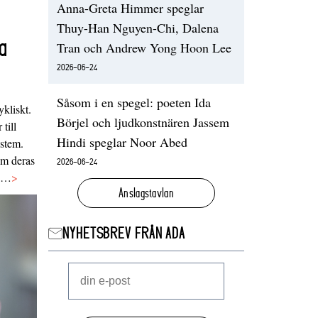
Anna-Greta Himmer speglar
Thuy-Han Nguyen-Chi, Dalena
a
Tran och Andrew Yong Hoon Lee
2026-06-24
Såsom i en spegel: poeten Ida
ykliskt.
Börjel och ljudkonstnären Jassem
 till
Hindi speglar Noor Abed
ystem.
 om deras
2026-06-24
va…
>
Anslagstavlan
NYHETSBREV FRÅN ADA