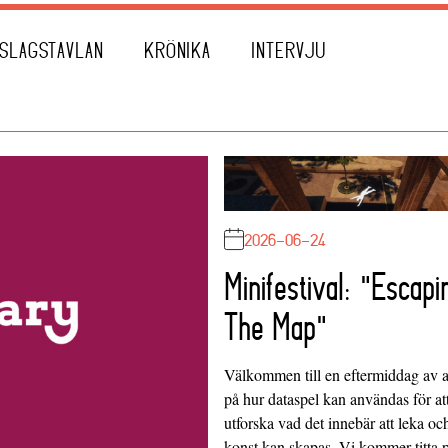
SLAGSTAVLAN
KRÖNIKA
INTERVJU
2026-06-24
Minifestival: "Escapi
The Map"
Välkommen till en eftermiddag av at
på hur dataspel kan användas för at
utforska vad det innebär att leka oc
konst kan skapas. Vi kommer titta 