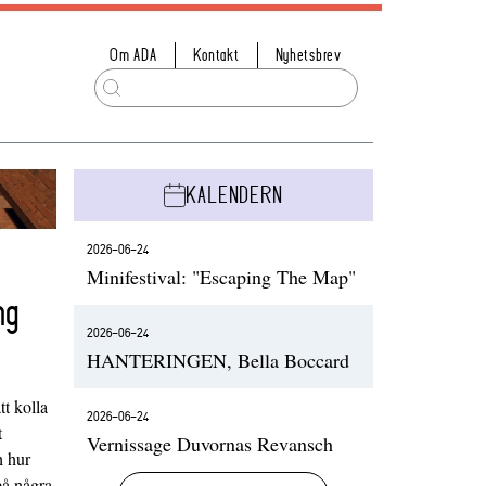
Om ADA
Kontakt
Nyhetsbrev
KALENDERN
2026-06-24
Minifestival: "Escaping The Map"
ng
2026-06-24
HANTERINGEN, Bella Boccard
t kolla
2026-06-24
t
Vernissage Duvornas Revansch
h hur
på några