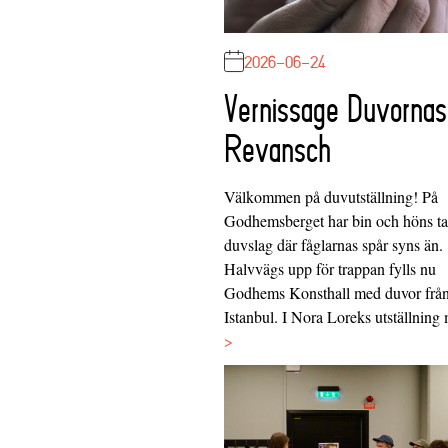
2026-06-24
Vernissage Duvornas
Revansch
Välkommen på duvutställning! På
Godhemsberget har bin och höns tag
duvslag där fåglarnas spår syns än.
Halvvägs upp för trappan fylls nu
Godhems Konsthall med duvor frå
Istanbul. I Nora Loreks utställnin
>