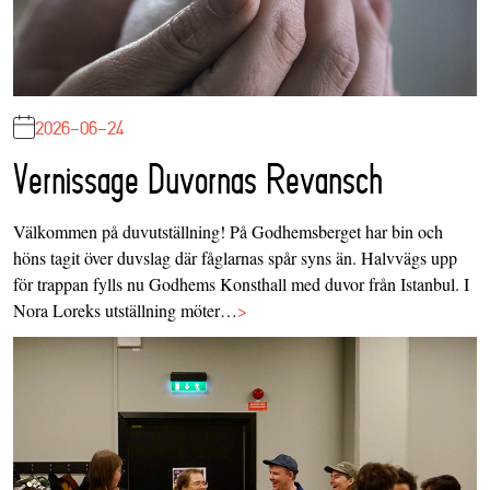
2026-06-24
Vernissage Duvornas Revansch
Välkommen på duvutställning! På Godhemsberget har bin och
höns tagit över duvslag där fåglarnas spår syns än. Halvvägs upp
för trappan fylls nu Godhems Konsthall med duvor från Istanbul. I
Nora Loreks utställning möter…
>