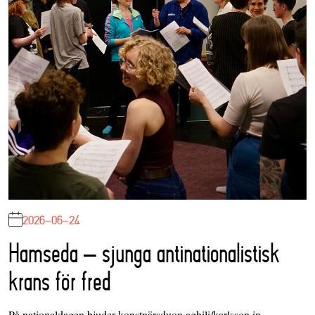
2026-06-24
Hamseda – sjunga antinationalistisk
krans för fred
På nationaldagen bjuder konstnärsduon aghili/karlsson in