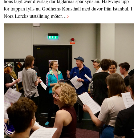
höns tagit över duvslag där fåglarnas spår syns än. Halvvägs upp
för trappan fylls nu Godhems Konsthall med duvor från Istanbul. I
Nora Loreks utställning möter…
>