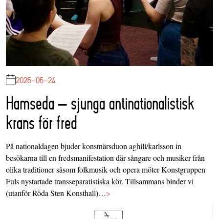
2026-06-24
Hamseda – sjunga antinationalistisk
krans för fred
På nationaldagen bjuder konstnärsduon aghili/karlsson in
besökarna till en fredsmanifestation där sångare och musiker från
olika traditioner såsom folkmusik och opera möter Konstgruppen
Fuls nystartade transseparatistiska kör. Tillsammans binder vi
(utanför Röda Sten Konsthall)…
>