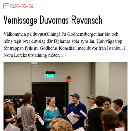
2026-06-24
Vernissage Duvornas Revansch
Välkommen på duvutställning! På Godhemsberget har bin och
höns tagit över duvslag där fåglarnas spår syns än. Halvvägs upp
för trappan fylls nu Godhems Konsthall med duvor från Istanbul. I
Nora Loreks utställning möter…
>