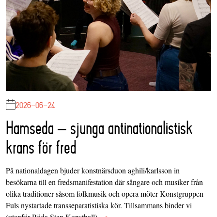
2026-06-24
Hamseda – sjunga antinationalistisk
krans för fred
På nationaldagen bjuder konstnärsduon aghili/karlsson in
besökarna till en fredsmanifestation där sångare och musiker från
olika traditioner såsom folkmusik och opera möter Konstgruppen
Fuls nystartade transseparatistiska kör. Tillsammans binder vi
(utanför Röda Sten Konsthall)…
>