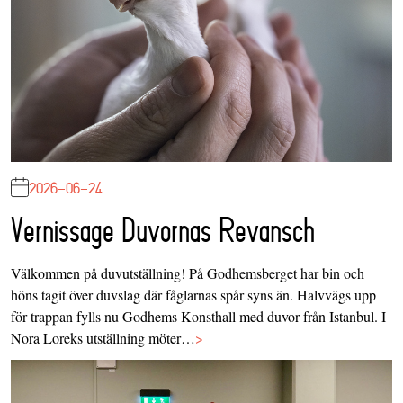
2026-06-24
Vernissage Duvornas Revansch
Välkommen på duvutställning! På Godhemsberget har bin och
höns tagit över duvslag där fåglarnas spår syns än. Halvvägs upp
för trappan fylls nu Godhems Konsthall med duvor från Istanbul. I
Nora Loreks utställning möter…
>