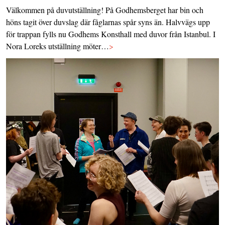
Välkommen på duvutställning! På Godhemsberget har bin och
höns tagit över duvslag där fåglarnas spår syns än. Halvvägs upp
för trappan fylls nu Godhems Konsthall med duvor från Istanbul. I
Nora Loreks utställning möter…
>