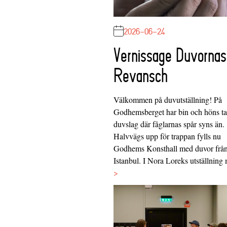
2026-06-24
Vernissage Duvornas
Revansch
Välkommen på duvutställning! På
Godhemsberget har bin och höns tag
duvslag där fåglarnas spår syns än.
Halvvägs upp för trappan fylls nu
Godhems Konsthall med duvor frå
Istanbul. I Nora Loreks utställnin
>