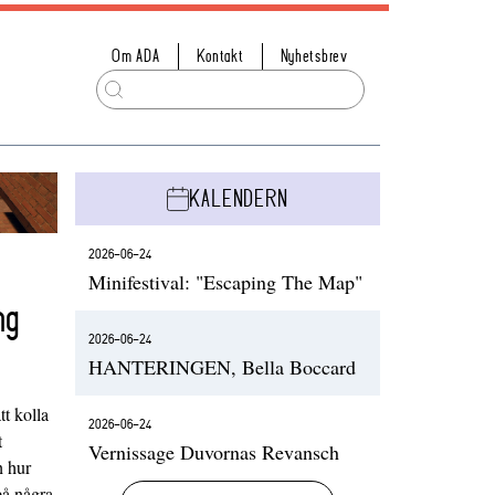
Om ADA
Kontakt
Nyhetsbrev
KALENDERN
2026-06-24
Minifestival: "Escaping The Map"
ng
2026-06-24
HANTERINGEN, Bella Boccard
t kolla
2026-06-24
t
Vernissage Duvornas Revansch
h hur
på några