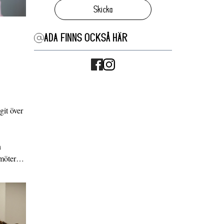
Skicka
ADA FINNS OCKSÅ HÄR
it över
n
g möter…