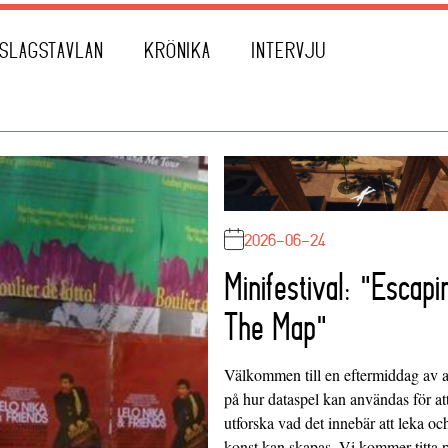
SLAGSTAVLAN
KRÖNIKA
INTERVJU
2026-06-24
Minifestival: "Escapi
The Map"
Välkommen till en eftermiddag av at
på hur dataspel kan användas för at
utforska vad det innebär att leka oc
konst kan skapas. Vi kommer titta 