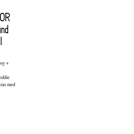
FOR
and
l
log +
"
eddie
iras med