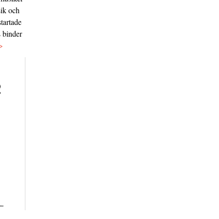
sik och
tartade
s binder
>