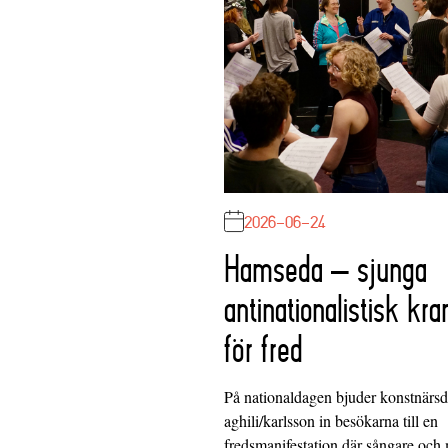
2026-06-24
Hamseda – sjunga
antinationalistisk kra
för fred
På nationaldagen bjuder konstnärs
aghili/karlsson in besökarna till en
fredsmanifestation där sångare och