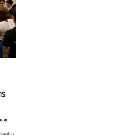
ns
duon
 musiker