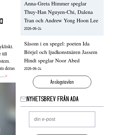
Anna-Greta Himmer speglar
Thuy-Han Nguyen-Chi, Dalena
a
Tran och Andrew Yong Hoon Lee
2026-06-24
Såsom i en spegel: poeten Ida
ykliskt.
Börjel och ljudkonstnären Jassem
 till
Hindi speglar Noor Abed
ystem.
 om deras
2026-06-24
va…
>
Anslagstavlan
NYHETSBREV FRÅN ADA