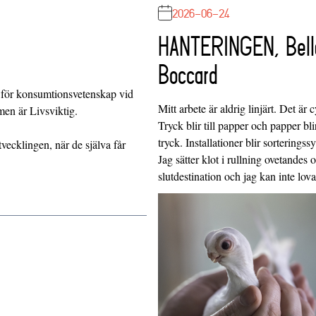
2026-06-24
HANTERINGEN, Bell
Boccard
för konsumtionsvetenskap vid
Mitt arbete är aldrig linjärt. Det är c
en är Livsviktig.
Tryck blir till papper och papper blir
tryck. Installationer blir sorteringss
tvecklingen, när de själva får
Jag sätter klot i rullning ovetandes
slutdestination och jag kan inte lo