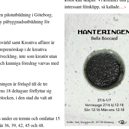
intressant filmklipp, så kallade…
>
en pilotutbildning i Göteborg,
y påbyggnadsutbildning för
mvärld samt Kreativa affärer är
reprenörskap i de kreativa
veckling, inte som kreatör utan
e och kunniga föredrag varvas med
ingen är förlagd till de tre
 18 deltagare förflyttar sig
locken, i den stad du valt att
 under en termin och omfattar 15
är 36, 39, 42, 45 och 48.