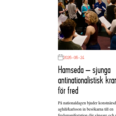
2026-06-24
Hamseda – sjunga
antinationalistisk kra
för fred
På nationaldagen bjuder konstnärs
aghili/karlsson in besökarna till en
fredsmanifestation där sångare och