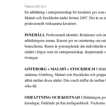
Publicerat 2007.04.17
En utbildning i entreprenörskap för kreatörer ges som 
Malmö och Stockholm under hösten 2007. Det är en n
professionellt verksamma kreatörer.
INNEHÅLL
Professionell identitet, Relationer och o
utbildningens teman. Kursen ger en orientering om ent
branscherna. Basen är genomgående din individuella ut
istället i frågor som rör entreprenörskap. Inspirerand
övningar.
GÖTEBORG + MALMÖ + STOCKHOLM
Utbildn
städerna; Göteborg, Malmö och Stockholm och gruppens
alltså mellan dessa städer. Din coach träffar du mellan b
söka till.
OMFATTNING OCH KOSTNAD
Utbildningen ges
kursdagar, fördelade på fem tredagarsblock. Veckorna 