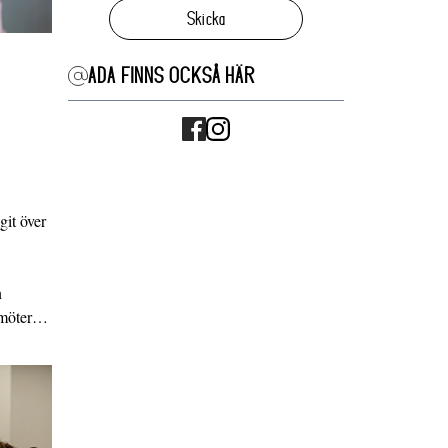
Skicka
ADA FINNS OCKSÅ HÄR
it över
n
g möter…