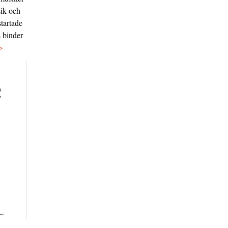
sik och
tartade
s binder
>