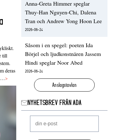
Anna-Greta Himmer speglar
Thuy-Han Nguyen-Chi, Dalena
a
Tran och Andrew Yong Hoon Lee
2026-06-24
Såsom i en spegel: poeten Ida
ykliskt.
Börjel och ljudkonstnären Jassem
 till
Hindi speglar Noor Abed
ystem.
 om deras
2026-06-24
va…
>
Anslagstavlan
NYHETSBREV FRÅN ADA