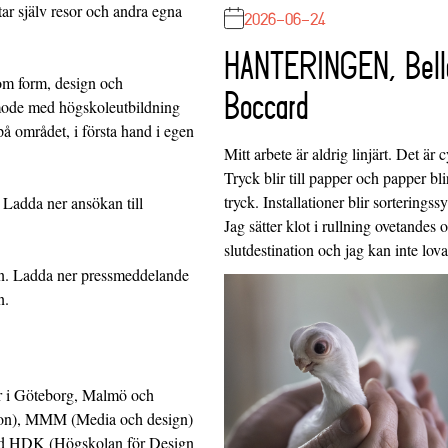
tar själv resor och andra egna
2026-06-24
HANTERINGEN, Bell
om form, design och
Boccard
ode med högskoleutbildning
å området, i första hand i egen
Mitt arbete är aldrig linjärt. Det är c
Tryck blir till papper och papper blir
tryck. Installationer blir sorteringss
.
Ladda ner ansökan till
Jag sätter klot i rullning ovetandes
slutdestination och jag kan inte lo
n
.
Ladda ner pressmeddelande
n
.
er i Göteborg, Malmö och
on)
,
MMM (Media och design)
ed
HDK (Högskolan för Design