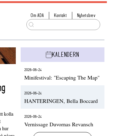
Om ADA
Kontakt
Nyhetsbrev
KALENDERN
2026-06-24
Minifestival: "Escaping The Map"
ng
2026-06-24
HANTERINGEN, Bella Boccard
t kolla
2026-06-24
t
Vernissage Duvornas Revansch
h hur
på några