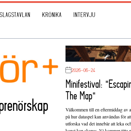
SLAGSTAVLAN
KRÖNIKA
INTERVJU
2026-06-24
Minifestival: "Escapi
The Map"
eprenörskap
Välkommen till en eftermiddag av at
på hur dataspel kan användas för at
utforska vad det innebär att leka oc
konst kan skapas. Vi kommer titta 