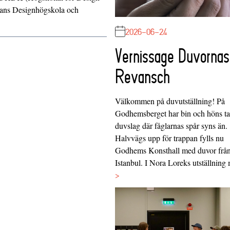
ns Designhögskola
och
2026-06-24
Vernissage Duvornas
Revansch
Välkommen på duvutställning! På
Godhemsberget har bin och höns tag
duvslag där fåglarnas spår syns än.
Halvvägs upp för trappan fylls nu
Godhems Konsthall med duvor frå
Istanbul. I Nora Loreks utställnin
>