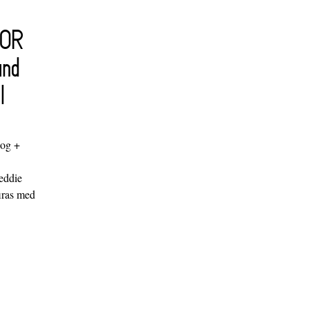
FOR
and
l
log +
"
eddie
iras med