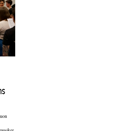
ns
duon
 musiker