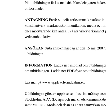
Pilotutbildningen är kostnadsfri. Kursdeltagaren bekos
omkostnader.
ANTAGNING
Professionellt verksamma kreatörer in
konsthantverk, marknadskommunikation, media och m
eller motsvarande kan antas. Två års yrkesverksamhet p
verksamhet, krävs.
ANSÖKAN
Sista ansökningsdag är den 15 maj 2007
utbildningen
.
INFORMATION
Ladda ner infoblad om utbildninge
om utbildningen
.
Ladda ner PDF-flyer om utbildninge
Läs mer på
www.upplevelseindustrin.se
.
Utbildningen görs av upplevelseindustrins mötesplats
Stockholm;
ADA (Design och marknadskommunikati
samt
MO:DE (Mode och design)
i nära samverkan m