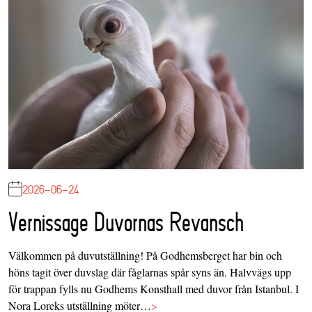
2026-06-24
Vernissage Duvornas Revansch
Välkommen på duvutställning! På Godhemsberget har bin och
höns tagit över duvslag där fåglarnas spår syns än. Halvvägs upp
för trappan fylls nu Godhems Konsthall med duvor från Istanbul. I
Nora Loreks utställning möter…
>