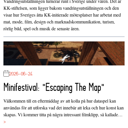
Vandringsutställningen turnerar runt i Sverige under våren. Det är
KK-stiftelsen
, som ligger bakom vandringsutställningen och den
visar hur Sveriges åtta KK-initierade mötesplatser har arbetat med
mat
,
mode
,
film
,
design och marknadskommunikation
,
turism
,
rörlig bild
,
spel
och
musik
de senaste åren.
2026-06-24
Minifestival: "Escaping The Map"
Välkommen till en eftermiddag av att kolla på hur dataspel kan
användas för att utforska vad det innebär att leka och hur konst kan
skapas. Vi kommer titta på några intressant filmklipp, så kallade…
>