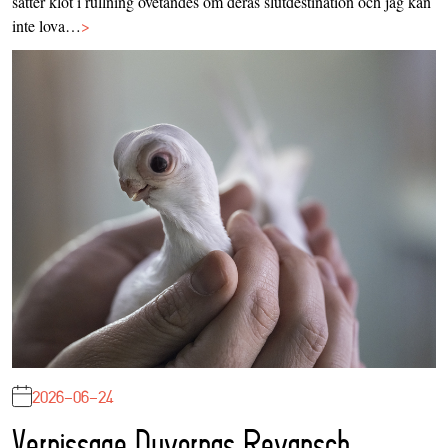
sätter klot i rullning ovetandes om deras slutdestination och jag kan
inte lova…
>
2026-06-24
Vernissage Duvornas Revansch