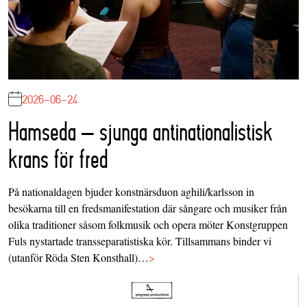
2026-06-24
Hamseda – sjunga antinationalistisk
krans för fred
På nationaldagen bjuder konstnärsduon aghili/karlsson in
besökarna till en fredsmanifestation där sångare och musiker från
olika traditioner såsom folkmusik och opera möter Konstgruppen
Fuls nystartade transseparatistiska kör. Tillsammans binder vi
(utanför Röda Sten Konsthall)…
>