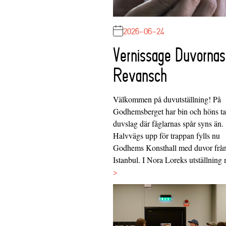
2026-06-24
Vernissage Duvornas
Revansch
Välkommen på duvutställning! På
Godhemsberget har bin och höns tag
duvslag där fåglarnas spår syns än.
Halvvägs upp för trappan fylls nu
Godhems Konsthall med duvor frå
Istanbul. I Nora Loreks utställnin
>