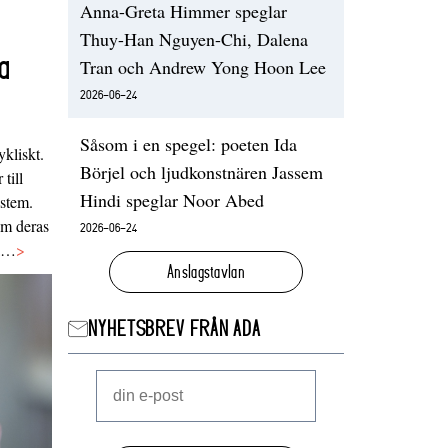
Anna-Greta Himmer speglar
Thuy-Han Nguyen-Chi, Dalena
a
Tran och Andrew Yong Hoon Lee
2026-06-24
Såsom i en spegel: poeten Ida
ykliskt.
Börjel och ljudkonstnären Jassem
 till
Hindi speglar Noor Abed
ystem.
 om deras
2026-06-24
va…
>
Anslagstavlan
NYHETSBREV FRÅN ADA