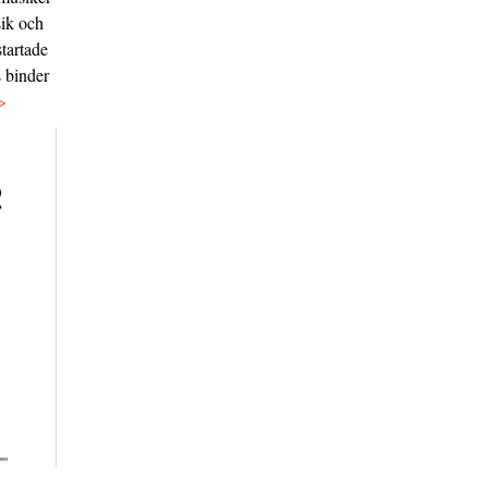
sik och
tartade
s binder
>