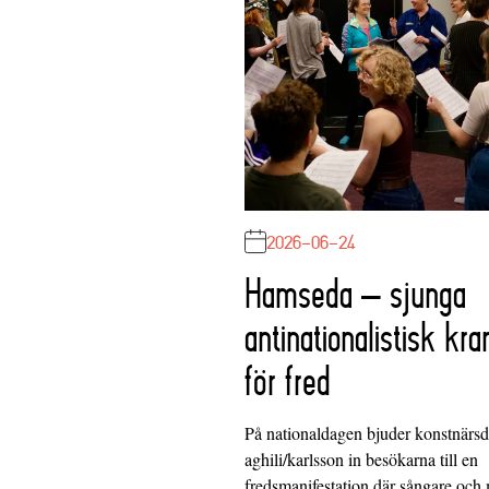
2026-06-24
Hamseda – sjunga
antinationalistisk kra
för fred
På nationaldagen bjuder konstnärs
aghili/karlsson in besökarna till en
fredsmanifestation där sångare och