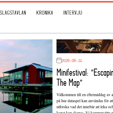
SLAGSTAVLAN
KRÖNIKA
INTERVJU
2026-06-24
Minifestival: "Escapi
The Map"
Välkommen till en eftermiddag av at
på hur dataspel kan användas för at
utforska vad det innebär att leka oc
konst kan skapas. Vi kommer titta 