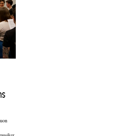
ns
duon
 musiker