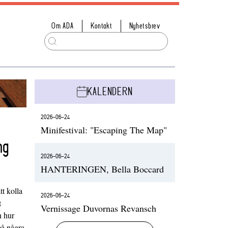
Om ADA
Kontakt
Nyhetsbrev
KALENDERN
2026-06-24
Minifestival: "Escaping The Map"
ng
2026-06-24
HANTERINGEN, Bella Boccard
t kolla
2026-06-24
t
Vernissage Duvornas Revansch
h hur
på några