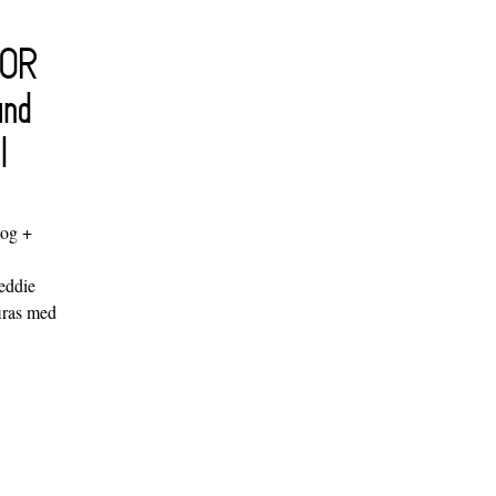
FOR
and
l
log +
"
eddie
iras med