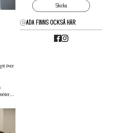
Skicka
ADA FINNS OCKSÅ HÄR
it över
n
g möter…