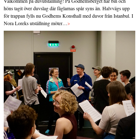
Välkommen på duvutställning! På Godhemsberget har bin och
höns tagit över duvslag där fåglarnas spår syns än. Halvvägs upp
för trappan fylls nu Godhems Konsthall med duvor från Istanbul. I
Nora Loreks utställning möter…
>