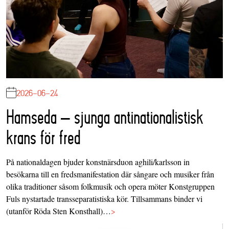
2026-06-24
Hamseda – sjunga antinationalistisk
krans för fred
På nationaldagen bjuder konstnärsduon aghili/karlsson in
besökarna till en fredsmanifestation där sångare och musiker från
olika traditioner såsom folkmusik och opera möter Konstgruppen
Fuls nystartade transseparatistiska kör. Tillsammans binder vi
(utanför Röda Sten Konsthall)…
>