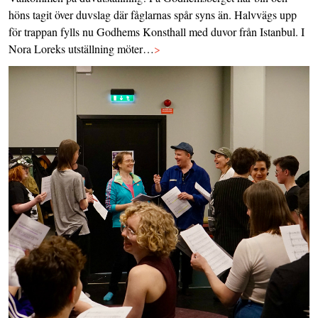
höns tagit över duvslag där fåglarnas spår syns än. Halvvägs upp
för trappan fylls nu Godhems Konsthall med duvor från Istanbul. I
Nora Loreks utställning möter…
>