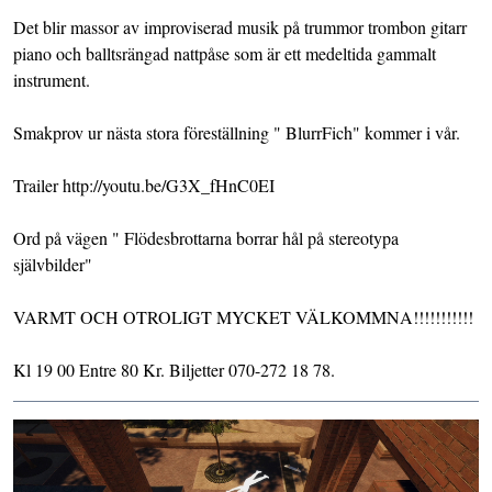
Det blir massor av improviserad musik på trummor trombon gitarr
piano och balltsrängad nattpåse som är ett medeltida gammalt
instrument.
Smakprov ur nästa stora föreställning " BlurrFich" kommer i vår.
Trailer http://youtu.be/G3X_fHnC0EI
Ord på vägen " Flödesbrottarna borrar hål på stereotypa
självbilder"
VARMT OCH OTROLIGT MYCKET VÄLKOMMNA!!!!!!!!!!!
Kl 19 00 Entre 80 Kr. Biljetter 070-272 18 78.