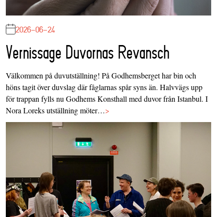
2026-06-24
Vernissage Duvornas Revansch
Välkommen på duvutställning! På Godhemsberget har bin och
höns tagit över duvslag där fåglarnas spår syns än. Halvvägs upp
för trappan fylls nu Godhems Konsthall med duvor från Istanbul. I
Nora Loreks utställning möter…
>