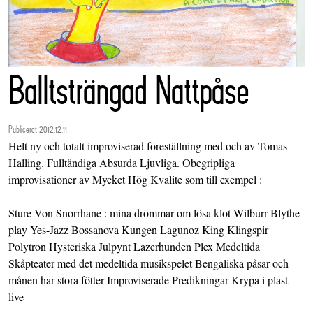
Balltsträngad Nattpåse
Publicerat 2012.12.11
Helt ny och totalt improviserad föreställning med och av Tomas
Halling. Fulltändiga Absurda Ljuvliga. Obegripliga
improvisationer av Mycket Hög Kvalite som till exempel :
Sture Von Snorrhane : mina drömmar om lösa klot Wilburr Blythe
play Yes-Jazz Bossanova Kungen Lagunoz King Klingspir
Polytron Hysteriska Julpynt Lazerhunden Plex Medeltida
Skåpteater med det medeltida musikspelet Bengaliska påsar och
månen har stora fötter Improviserade Predikningar Krypa i plast
live