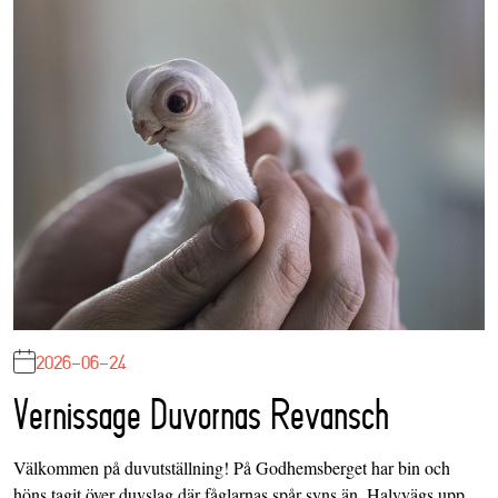
2026-06-24
Vernissage Duvornas Revansch
Välkommen på duvutställning! På Godhemsberget har bin och
höns tagit över duvslag där fåglarnas spår syns än. Halvvägs upp